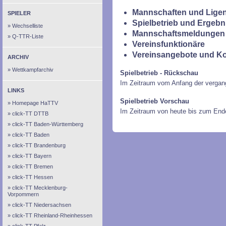
Mannschaften und Ligen
SPIELER
Spielbetrieb und Ergebn
Wechselliste
Mannschaftsmeldungen 
Q-TTR-Liste
Vereinsfunktionäre
Vereinsangebote und K
ARCHIV
Wettkampfarchiv
Spielbetrieb - Rückschau
Im Zeitraum vom Anfang der vergan
LINKS
Spielbetrieb Vorschau
Homepage HaTTV
Im Zeitraum von heute bis zum End
click-TT DTTB
click-TT Baden-Württemberg
click-TT Baden
click-TT Brandenburg
click-TT Bayern
click-TT Bremen
click-TT Hessen
click-TT Mecklenburg-
Vorpommern
click-TT Niedersachsen
click-TT Rheinland-Rheinhessen