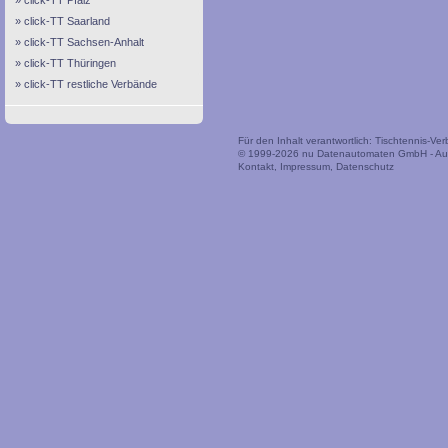
click-TT Pfalz
click-TT Saarland
click-TT Sachsen-Anhalt
click-TT Thüringen
click-TT restliche Verbände
Für den Inhalt verantwortlich: Tischtennis-V
© 1999-2026
nu Datenautomaten GmbH - Auto
Kontakt
,
Impressum
,
Datenschutz