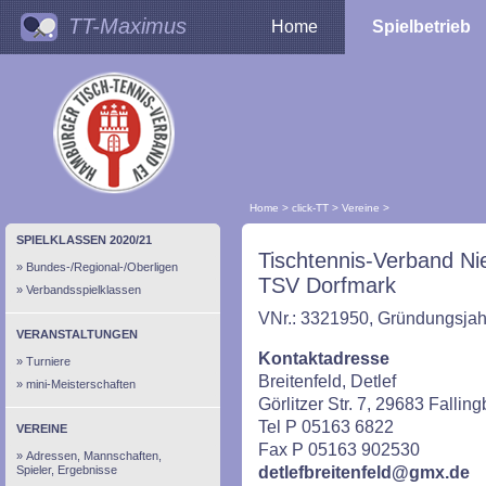
TT-Maximus
Home
Spielbetrieb
Home
>
click-TT
>
Vereine
>
SPIELKLASSEN 2020/21
Tischtennis-Verband Ni
Bundes-/Regional-/Oberligen
TSV Dorfmark
Verbandsspielklassen
VNr.: 3321950, Gründungsjah
VERANSTALTUNGEN
Kontaktadresse
Turniere
Breitenfeld, Detlef
mini-Meisterschaften
Görlitzer Str. 7, 29683 Fallin
Tel P 05163 6822
VEREINE
Fax P 05163 902530
Adressen, Mannschaften,
Spieler, Ergebnisse
detlefbreitenfeld@gmx.de