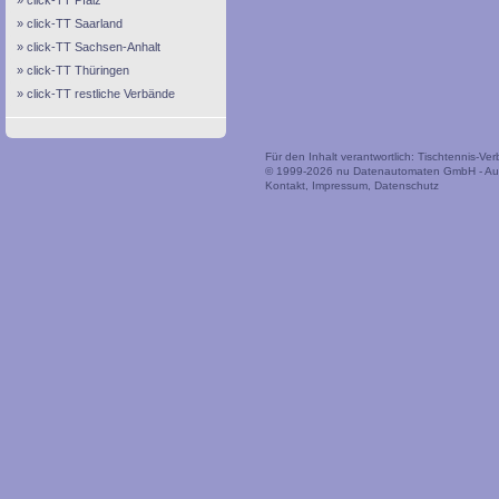
click-TT Pfalz
click-TT Saarland
click-TT Sachsen-Anhalt
click-TT Thüringen
click-TT restliche Verbände
Für den Inhalt verantwortlich: Tischtennis-V
© 1999-2026
nu Datenautomaten GmbH - Auto
Kontakt
,
Impressum
,
Datenschutz