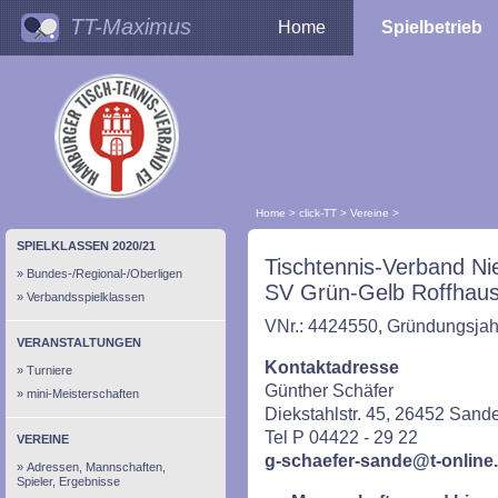
TT-Maximus
Home
Spielbetrieb
Home
>
click-TT
>
Vereine
>
SPIELKLASSEN 2020/21
Tischtennis-Verband Ni
Bundes-/Regional-/Oberligen
SV Grün-Gelb Roffhau
Verbandsspielklassen
VNr.: 4424550, Gründungsjahr
VERANSTALTUNGEN
Kontaktadresse
Turniere
Günther Schäfer
mini-Meisterschaften
Diekstahlstr. 45, 26452 Sand
Tel P 04422 - 29 22
VEREINE
g-schaefer-sande@t-online
Adressen, Mannschaften,
Spieler, Ergebnisse