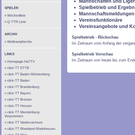
Mannschaften und Ligen
Spielbetrieb und Ergebn
SPIELER
Mannschaftsmeldungen 
Wechselliste
Vereinsfunktionäre
Q-TTR-Liste
Vereinsangebote und K
ARCHIV
Spielbetrieb - Rückschau
Wettkampfarchiv
Im Zeitraum vom Anfang der vergan
Spielbetrieb Vorschau
LINKS
Im Zeitraum von heute bis zum End
Homepage HaTTV
click-TT DTTB
click-TT Baden-Württemberg
click-TT Baden
click-TT Brandenburg
click-TT Bayern
click-TT Bremen
click-TT Hessen
click-TT Mecklenburg-
Vorpommern
click-TT Niedersachsen
click-TT Rheinland-Rheinhessen