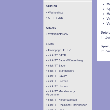
Ma
SPIELER
Sp
Wechselliste
M
Q-TTR-Liste
Ve
Ve
ARCHIV
Spiel
Wettkampfarchiv
Im Zei
LINKS
Spiel
Homepage HaTTV
Im Ze
click-TT DTTB
click-TT Baden-Württemberg
click-TT Baden
click-TT Brandenburg
click-TT Bayern
click-TT Bremen
click-TT Hessen
click-TT Mecklenburg-
Vorpommern
click-TT Niedersachsen
click-TT Rheinland-Rheinhessen