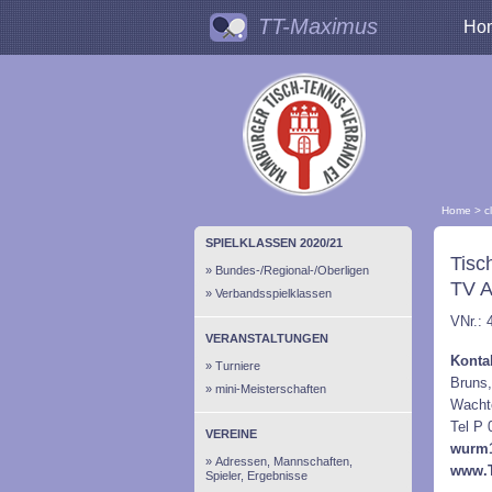
TT-Maximus
Ho
Home
>
c
SPIELKLASSEN 2020/21
Tisc
Bundes-/Regional-/Oberligen
TV 
Verbandsspielklassen
VNr.: 
VERANSTALTUNGEN
Konta
Turniere
Bruns,
mini-Meisterschaften
Wachte
Tel P 
VEREINE
wurm
Adressen, Mannschaften,
www.T
Spieler, Ergebnisse