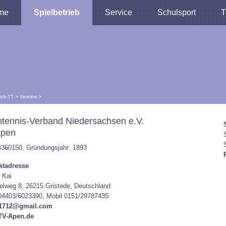
me
Spielbetrieb
Service
Schulsport
T
lick-TT
>
Vereine
>
htennis-Verband Niedersachsen e.V.
Apen
4360150, Gründungsjahr: 1893
ktadresse
 Kai
lweg 8, 26215 Gristede, Deutschland
04403/6023390, Mobil 0151/29787435
1712@gmail.com
V-Apen.de