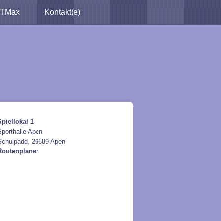
TMax
Kontakt(e)
Spiellokal 1
Sporthalle Apen
Schulpadd, 26689 Apen
Routenplaner