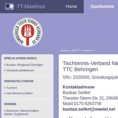
TT-Maximus
Home
Spielbetrieb
Home
>
click-TT
>
Vereine
>
SPIELKLASSEN 2020/21
Tischtennis-Verband Ni
Bundes-/Regional-/Oberligen
TTC Behringen
Verbandsspielklassen
VNr.: 3320500, Gründungsjah
VERANSTALTUNGEN
Kontaktadresse
Turniere
Bastian Seifert
mini-Meisterschaften
Theodor-Storm-Str. 31, 2964
Mobil 0170-8263756
VEREINE
bastian.seifert@ewetel.net
Adressen, Mannschaften,
Spieler, Ergebnisse