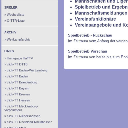
Mannschaften und Ligen
Spielbetrieb und Ergebn
SPIELER
Mannschaftsmeldungen 
Wechselliste
Vereinsfunktionäre
Q-TTR-Liste
Vereinsangebote und K
ARCHIV
Spielbetrieb - Rückschau
Wettkampfarchiv
Im Zeitraum vom Anfang der vergan
Spielbetrieb Vorschau
LINKS
Im Zeitraum von heute bis zum End
Homepage HaTTV
click-TT DTTB
click-TT Baden-Württemberg
click-TT Baden
click-TT Brandenburg
click-TT Bayern
click-TT Bremen
click-TT Hessen
click-TT Mecklenburg-
Vorpommern
click-TT Niedersachsen
click-TT Rheinland-Rheinhessen