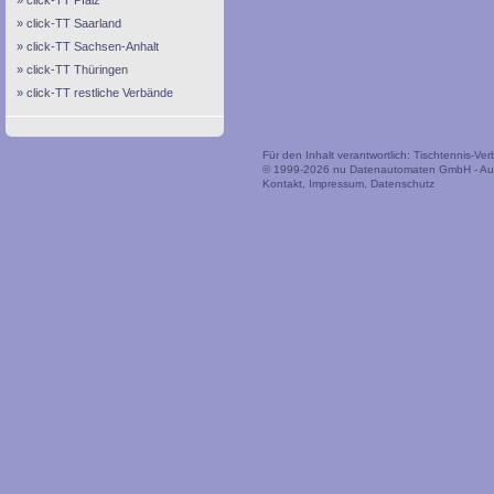
click-TT Pfalz
click-TT Saarland
click-TT Sachsen-Anhalt
click-TT Thüringen
click-TT restliche Verbände
Für den Inhalt verantwortlich: Tischtennis-V
© 1999-2026
nu Datenautomaten GmbH - Auto
Kontakt
,
Impressum
,
Datenschutz