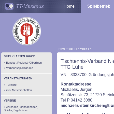
TT-Maximus
Home
Spielbetrieb
Home
>
click-TT
>
Vereine
>
SPIELKLASSEN 2020/21
Tischtennis-Verband Ni
Bundes-/Regional-/Oberligen
TTG Lühe
Verbandsspielklassen
VNr.: 3333700, Gründungsjahr
VERANSTALTUNGEN
Kontaktadresse
Turniere
Michaelis, Jürgen
mini-Meisterschaften
Schützenstr. 73, 21720 Stein
Tel P 04142 3080
VEREINE
michaelis-steinkirchen@t-o
Adressen, Mannschaften,
Spieler, Ergebnisse