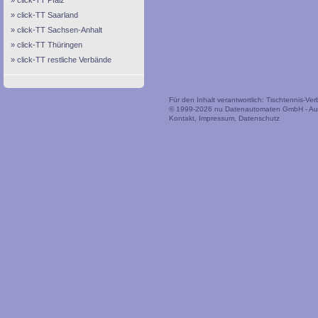
click-TT Pfalz
click-TT Saarland
click-TT Sachsen-Anhalt
click-TT Thüringen
click-TT restliche Verbände
Für den Inhalt verantwortlich: Tischtennis-V
© 1999-2026
nu Datenautomaten GmbH - Auto
Kontakt
,
Impressum
,
Datenschutz