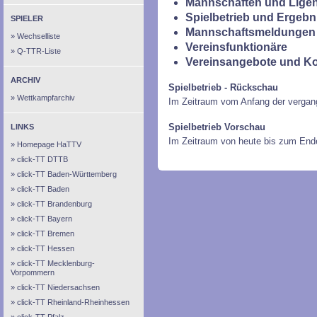
Mannschaften und Ligen
Spielbetrieb und Ergebn
SPIELER
Mannschaftsmeldungen 
Wechselliste
Vereinsfunktionäre
Q-TTR-Liste
Vereinsangebote und K
ARCHIV
Spielbetrieb - Rückschau
Wettkampfarchiv
Im Zeitraum vom Anfang der vergan
Spielbetrieb Vorschau
LINKS
Im Zeitraum von heute bis zum End
Homepage HaTTV
click-TT DTTB
click-TT Baden-Württemberg
click-TT Baden
click-TT Brandenburg
click-TT Bayern
click-TT Bremen
click-TT Hessen
click-TT Mecklenburg-
Vorpommern
click-TT Niedersachsen
click-TT Rheinland-Rheinhessen