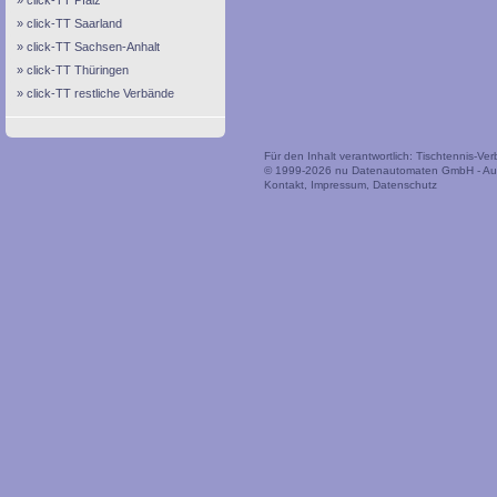
click-TT Pfalz
click-TT Saarland
click-TT Sachsen-Anhalt
click-TT Thüringen
click-TT restliche Verbände
Für den Inhalt verantwortlich: Tischtennis-V
© 1999-2026
nu Datenautomaten GmbH - Auto
Kontakt
,
Impressum
,
Datenschutz