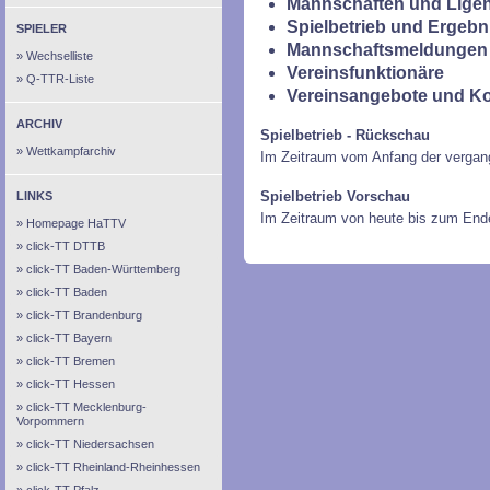
Mannschaften und Ligen
Spielbetrieb und Ergebn
SPIELER
Mannschaftsmeldungen 
Wechselliste
Vereinsfunktionäre
Q-TTR-Liste
Vereinsangebote und K
ARCHIV
Spielbetrieb - Rückschau
Wettkampfarchiv
Im Zeitraum vom Anfang der vergan
Spielbetrieb Vorschau
LINKS
Im Zeitraum von heute bis zum End
Homepage HaTTV
click-TT DTTB
click-TT Baden-Württemberg
click-TT Baden
click-TT Brandenburg
click-TT Bayern
click-TT Bremen
click-TT Hessen
click-TT Mecklenburg-
Vorpommern
click-TT Niedersachsen
click-TT Rheinland-Rheinhessen