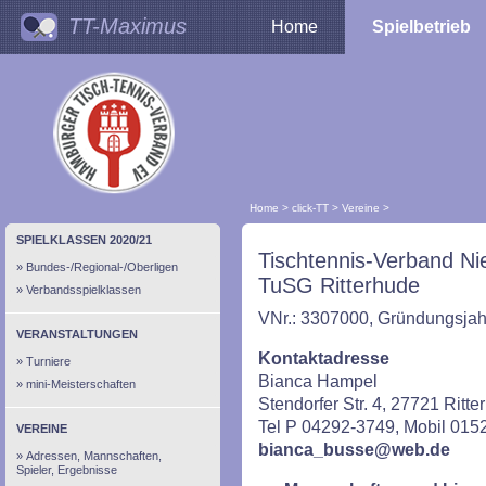
TT-Maximus
Home
Spielbetrieb
Home
>
click-TT
>
Vereine
>
SPIELKLASSEN 2020/21
Tischtennis-Verband Ni
Bundes-/Regional-/Oberligen
TuSG Ritterhude
Verbandsspielklassen
VNr.: 3307000, Gründungsjah
VERANSTALTUNGEN
Kontaktadresse
Turniere
Bianca Hampel
mini-Meisterschaften
Stendorfer Str. 4, 27721 Ritt
Tel P 04292-3749, Mobil 01
VEREINE
bianca_busse@web.de
Adressen, Mannschaften,
Spieler, Ergebnisse