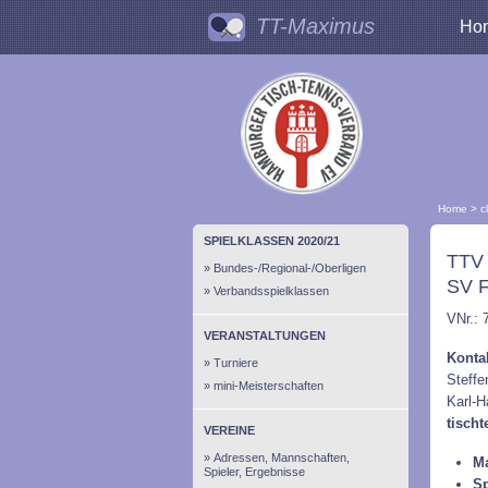
TT-Maximus
Ho
Home
>
c
SPIELKLASSEN 2020/21
TTV
Bundes-/Regional-/Oberligen
SV F
Verbandsspielklassen
VNr.: 
VERANSTALTUNGEN
Konta
Turniere
Steff
mini-Meisterschaften
Karl-H
tisch
VEREINE
Adressen, Mannschaften,
Ma
Spieler, Ergebnisse
Sp