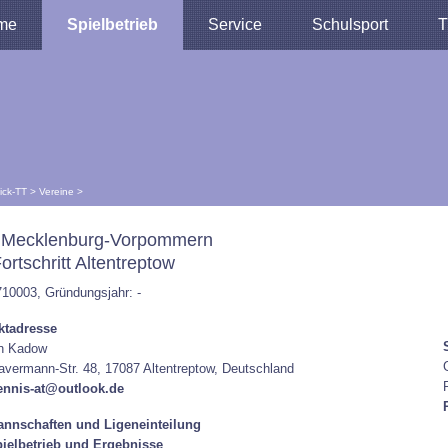
me
Spielbetrieb
Service
Schulsport
T
lick-TT
>
Vereine
>
 Mecklenburg-Vorpommern
ortschritt Altentreptow
710003, Gründungsjahr: -
ktadresse
en Kadow
avermann-Str. 48, 17087 Altentreptow, Deutschland
tennis-at@outlook.de
nnschaften und Ligeneinteilung
ielbetrieb und Ergebnisse