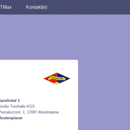
TMax
Kontakt(e)
Spiellokal 1
Große Turnhalle KGS
Pestalozzistr. 1, 17087 Altentreptow
Routenplaner