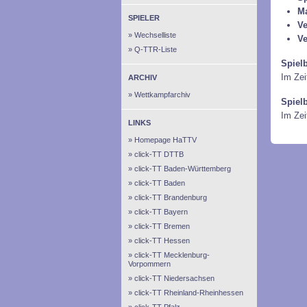
M
SPIELER
Ve
Wechselliste
Ve
Q-TTR-Liste
Spiel
Im Zei
ARCHIV
Wettkampfarchiv
Spiel
Im Ze
LINKS
Homepage HaTTV
click-TT DTTB
click-TT Baden-Württemberg
click-TT Baden
click-TT Brandenburg
click-TT Bayern
click-TT Bremen
click-TT Hessen
click-TT Mecklenburg-
Vorpommern
click-TT Niedersachsen
click-TT Rheinland-Rheinhessen