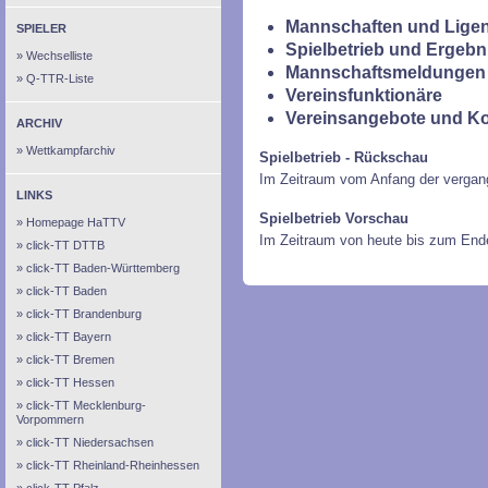
Mannschaften und Ligen
SPIELER
Spielbetrieb und Ergebn
Wechselliste
Mannschaftsmeldungen 
Q-TTR-Liste
Vereinsfunktionäre
Vereinsangebote und K
ARCHIV
Wettkampfarchiv
Spielbetrieb - Rückschau
Im Zeitraum vom Anfang der vergan
LINKS
Spielbetrieb Vorschau
Homepage HaTTV
Im Zeitraum von heute bis zum End
click-TT DTTB
click-TT Baden-Württemberg
click-TT Baden
click-TT Brandenburg
click-TT Bayern
click-TT Bremen
click-TT Hessen
click-TT Mecklenburg-
Vorpommern
click-TT Niedersachsen
click-TT Rheinland-Rheinhessen