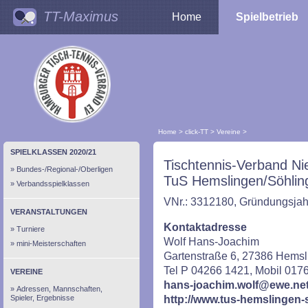
TT-Maximus
Home
Spielbetrieb
Home
>
click-TT
>
Vereine
>
SPIELKLASSEN 2020/21
Tischtennis-Verband Ni
Bundes-/Regional-/Oberligen
TuS Hemslingen/Söhlin
Verbandsspielklassen
VNr.: 3312180, Gründungsjah
VERANSTALTUNGEN
Kontaktadresse
Turniere
Wolf Hans-Joachim
mini-Meisterschaften
Gartenstraße 6, 27386 Hemsl
Tel P 04266 1421, Mobil 01
VEREINE
hans-joachim.wolf@ewe.ne
Adressen, Mannschaften,
Spieler, Ergebnisse
http://www.tus-hemslingen-