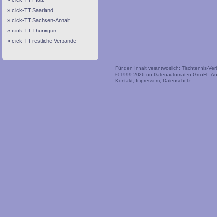
click-TT Pfalz
click-TT Saarland
click-TT Sachsen-Anhalt
click-TT Thüringen
click-TT restliche Verbände
Für den Inhalt verantwortlich: Tischtennis-V
© 1999-2026
nu Datenautomaten GmbH - Auto
Kontakt
,
Impressum
,
Datenschutz