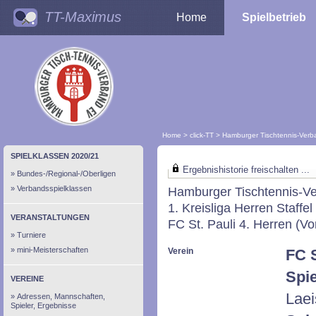
TT-Maximus
Home
Spielbetrieb
Home
>
click-TT
>
Hamburger Tischtennis-Ver
SPIELKLASSEN 2020/21
Ergebnishistorie freischalten ...
Bundes-/Regional-/Oberligen
Verbandsspielklassen
Hamburger Tischtennis-V
1. Kreisliga Herren Staffel
VERANSTALTUNGEN
FC St. Pauli 4. Herren (Vo
Turniere
mini-Meisterschaften
Verein
FC S
Spie
VEREINE
Laei
Adressen, Mannschaften,
Spieler, Ergebnisse