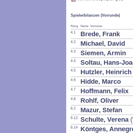
Spielerbilanzen (Vorrunde)
Rang
Name, Vorname
4.1
Brede, Frank
4.2
Michael, David
4.3
Siemen, Armin
4.4
Soltau, Hans-Jo
4.5
Hutzler, Heinrich
4.6
Hidde, Marco
4.7
Hoffmann, Felix
4.8
Rohlf, Oliver
6.2
Mazur, Stefan
6.12
Schulte, Verena
(
6.14
Köntges, Annegr