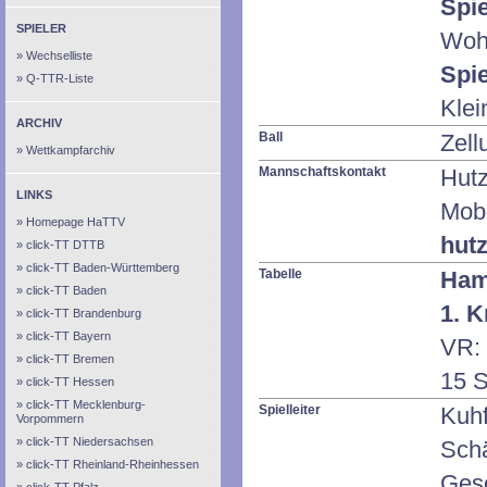
Spie
SPIELER
Wohl
Wechselliste
Spie
Q-TTR-Liste
Klei
ARCHIV
Ball
Zell
Wettkampfarchiv
Mannschaftskontakt
Hutz
LINKS
Mob
Homepage HaTTV
hut
click-TT DTTB
click-TT Baden-Württemberg
Tabelle
Ham
click-TT Baden
1. K
click-TT Brandenburg
click-TT Bayern
VR: 
click-TT Bremen
15 S
click-TT Hessen
click-TT Mecklenburg-
Spielleiter
Kuh
Vorpommern
click-TT Niedersachsen
Sch
click-TT Rheinland-Rheinhessen
Ges