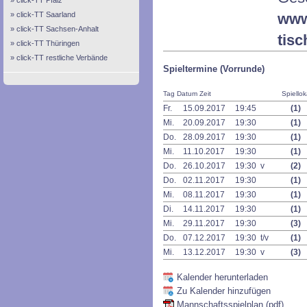
click-TT Pfalz
click-TT Saarland
www
click-TT Sachsen-Anhalt
tis
click-TT Thüringen
click-TT restliche Verbände
Spieltermine (Vorrunde)
Tag Datum Zeit
Spiellok
Fr.
15.09.2017
19:45
(1)
Mi.
20.09.2017
19:30
(1)
Do.
28.09.2017
19:30
(1)
Mi.
11.10.2017
19:30
(1)
Do.
26.10.2017
19:30 v
(2)
Do.
02.11.2017
19:30
(1)
Mi.
08.11.2017
19:30
(1)
Di.
14.11.2017
19:30
(1)
Mi.
29.11.2017
19:30
(3)
Do.
07.12.2017
19:30 t/v
(1)
Mi.
13.12.2017
19:30 v
(3)
Kalender herunterladen
Zu Kalender hinzufügen
Mannschaftsspielplan (pdf)