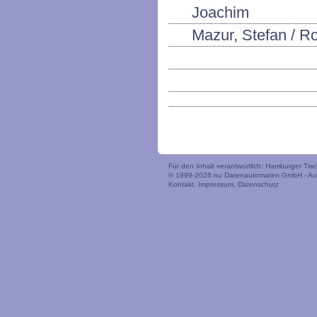
Joachim
Mazur, Stefan / Ro
Für den Inhalt verantwortlich: Hamburger Tis
© 1999-2026
nu Datenautomaten GmbH - Auto
Kontakt
,
Impressum
,
Datenschutz