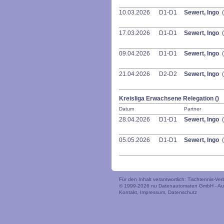
10.03.2026
D1-D1
Sewert, Ingo
(
17.03.2026
D1-D1
Sewert, Ingo
(
09.04.2026
D1-D1
Sewert, Ingo
(
21.04.2026
D2-D2
Sewert, Ingo
(
Kreisliga Erwachsene Relegation ()
Datum
Partner
28.04.2026
D1-D1
Sewert, Ingo
(
05.05.2026
D1-D1
Sewert, Ingo
(
Für den Inhalt verantwortlich: Tischtennis-V
© 1999-2026
nu Datenautomaten GmbH - Auto
Kontakt
,
Impressum
,
Datenschutz