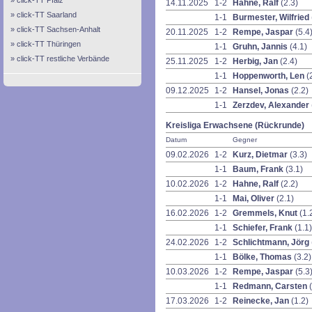
click-TT Pfalz
14.11.2025
1-2
Hahne, Ralf
(2.3)
click-TT Saarland
1-1
Burmester, Wilfried
click-TT Sachsen-Anhalt
20.11.2025
1-2
Rempe, Jaspar
(5.4
click-TT Thüringen
1-1
Gruhn, Jannis
(4.1)
click-TT restliche Verbände
25.11.2025
1-2
Herbig, Jan
(2.4)
1-1
Hoppenworth, Len
(
09.12.2025
1-2
Hansel, Jonas
(2.2)
1-1
Zerzdev, Alexander
Kreisliga Erwachsene (Rückrunde)
Datum
Gegner
09.02.2026
1-2
Kurz, Dietmar
(3.3)
1-1
Baum, Frank
(3.1)
10.02.2026
1-2
Hahne, Ralf
(2.2)
1-1
Mai, Oliver
(2.1)
16.02.2026
1-2
Gremmels, Knut
(1.
1-1
Schiefer, Frank
(1.1)
24.02.2026
1-2
Schlichtmann, Jörg
1-1
Bölke, Thomas
(3.2)
10.03.2026
1-2
Rempe, Jaspar
(5.3
1-1
Redmann, Carsten
17.03.2026
1-2
Reinecke, Jan
(1.2)