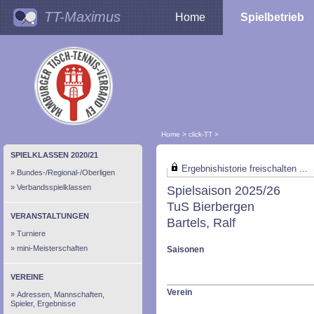
TT-Maximus
Home
Spielbetrieb
Home
>
click-TT
>
SPIELKLASSEN 2020/21
Ergebnishistorie freischalten ...
Bundes-/Regional-/Oberligen
Verbandsspielklassen
Spielsaison 2025/26
TuS Bierbergen
VERANSTALTUNGEN
Bartels, Ralf
Turniere
mini-Meisterschaften
Saisonen
VEREINE
Verein
Adressen, Mannschaften,
Spieler, Ergebnisse