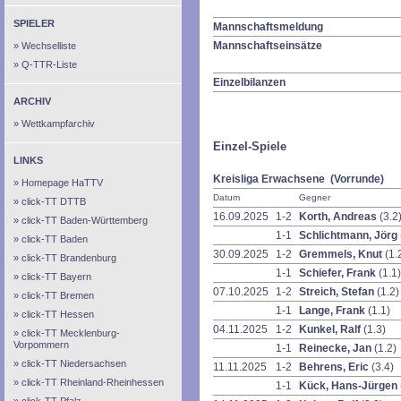
SPIELER
Mannschaftsmeldung
Mannschaftseinsätze
Wechselliste
Q-TTR-Liste
Einzelbilanzen
ARCHIV
Wettkampfarchiv
Einzel-Spiele
LINKS
Kreisliga Erwachsene (Vorrunde)
Homepage HaTTV
Datum
Gegner
click-TT DTTB
16.09.2025
1-2
Korth, Andreas
(3.2
click-TT Baden-Württemberg
1-1
Schlichtmann, Jörg
click-TT Baden
30.09.2025
1-2
Gremmels, Knut
(1.
click-TT Brandenburg
1-1
Schiefer, Frank
(1.1)
click-TT Bayern
07.10.2025
1-2
Streich, Stefan
(1.2)
click-TT Bremen
1-1
Lange, Frank
(1.1)
click-TT Hessen
04.11.2025
1-2
Kunkel, Ralf
(1.3)
click-TT Mecklenburg-
Vorpommern
1-1
Reinecke, Jan
(1.2)
click-TT Niedersachsen
11.11.2025
1-2
Behrens, Eric
(3.4)
click-TT Rheinland-Rheinhessen
1-1
Kück, Hans-Jürgen