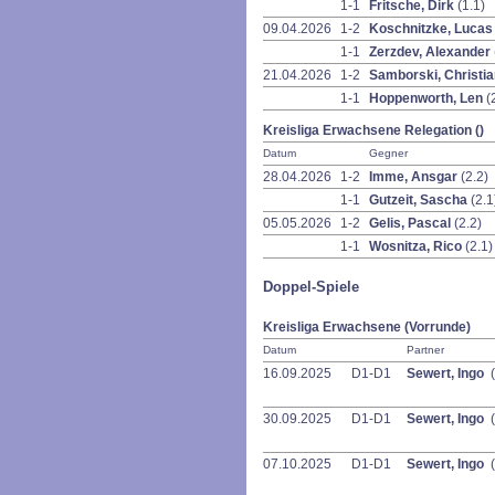
1-1
Fritsche, Dirk
(1.1)
09.04.2026
1-2
Koschnitzke, Luca
1-1
Zerzdev, Alexander
21.04.2026
1-2
Samborski, Christi
1-1
Hoppenworth, Len
(
Kreisliga Erwachsene Relegation ()
Datum
Gegner
28.04.2026
1-2
Imme, Ansgar
(2.2)
1-1
Gutzeit, Sascha
(2.1
05.05.2026
1-2
Gelis, Pascal
(2.2)
1-1
Wosnitza, Rico
(2.1)
Doppel-Spiele
Kreisliga Erwachsene (Vorrunde)
Datum
Partner
16.09.2025
D1-D1
Sewert, Ingo
(
30.09.2025
D1-D1
Sewert, Ingo
(
07.10.2025
D1-D1
Sewert, Ingo
(