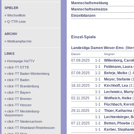
Mannschaftsmeldung
SPIELER
Mannschaftseinsätze
Wechselliste
Einzelbilanzen
Q-TTR-Liste
ARCHIV
Einzel-Spiele
Wettkampfarchiv
Landesliga Damen Weser-Ems (Vorr
LINKS
Datum
Gegner
07.09.2025
1-2
Willenborg, Carol
Homepage HaTTV
1-1
Feldmann, Laura
click-TT DTTB
07.09.2025
1-2
Behrje, Meike
(1.
click-TT Baden-Württemberg
1-1
Meyer, Stefanie
(
click-TT Baden
18.10.2025
1-2
Kirchhoff, Lea
(3.
click-TT Brandenburg
1-1
Lechowicz, Mart
click-TT Bayern
02.11.2025
1-2
Wolfteich, Heike
(
click-TT Bremen
1-1
Fischbach, Kerst
click-TT Hessen
29.11.2025
1-2
Thüer, Katharina
click-TT Mecklenburg-
Vorpommern
1-1
Lechtenbörger, B
click-TT Niedersachsen
07.12.2025
1-2
Betten, Phoebe
(1
click-TT Rheinland-Rheinhessen
1-1
Kerber, Stephani