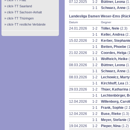
click-TT Pfalz
07.12.2025
1-2
Büttner, Leona
(1
click-TT Saarland
1-1
Schwarz, Anne
(1
click-TT Sachsen-Anhalt
Landesliga Damen Weser-Ems (Rüc
click-TT Thüringen
Datum
Gegner
click-TT restliche Verbände
24.01.2026
1-2
Töller, Nele
(2.3)
1-1
Keller, Andrea
(2.
15.02.2026
1-2
Kerber, Stephani
1-1
Betten, Phoebe
(1
21.02.2026
1-2
Coordes, Helga
(
1-1
Wolfteich, Heike
(
08.03.2026
1-2
Büttner, Leona
(1
1-1
Schwarz, Anne
(1
08.03.2026
1-2
Lechowicz, Mart
1-1
Kirchhoff, Lea
(3.
29.03.2026
1-2
Thüer, Katharina
1-1
Lechtenbörger, B
12.04.2026
1-2
Willenborg, Carol
1-1
Frank, Sophie
(2.
12.04.2026
1-2
Buse, Rieke
(1.3)
1-1
Meyer, Stefanie
(
19.04.2026
1-2
Pieper, Nina
(1.2)