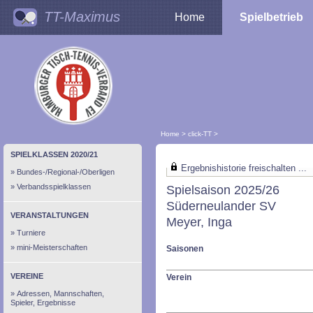
TT-Maximus
Home
Spielbetrieb
Home
>
click-TT
>
SPIELKLASSEN 2020/21
Ergebnishistorie freischalten ...
Bundes-/Regional-/Oberligen
Verbandsspielklassen
Spielsaison 2025/26
Süderneulander SV
VERANSTALTUNGEN
Meyer, Inga
Turniere
mini-Meisterschaften
Saisonen
VEREINE
Verein
Adressen, Mannschaften,
Spieler, Ergebnisse