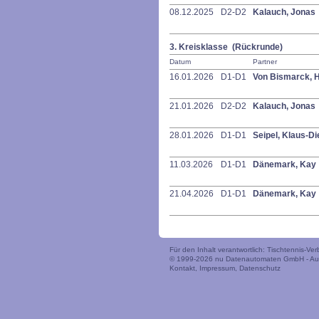
08.12.2025
D2-D2
Kalauch, Jonas
3. Kreisklasse (Rückrunde)
Datum
Partner
16.01.2026
D1-D1
Von Bismarck, 
21.01.2026
D2-D2
Kalauch, Jonas
28.01.2026
D1-D1
Seipel, Klaus-Di
11.03.2026
D1-D1
Dänemark, Kay
21.04.2026
D1-D1
Dänemark, Kay
Für den Inhalt verantwortlich: Tischtennis-V
© 1999-2026
nu Datenautomaten GmbH - Auto
Kontakt
,
Impressum
,
Datenschutz