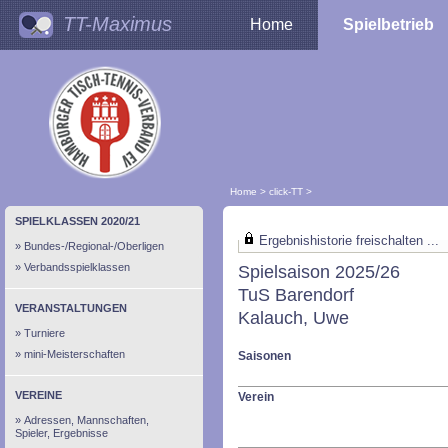
TT-Maximus
Home
Spielbetrieb
Home
>
click-TT
>
SPIELKLASSEN 2020/21
Ergebnishistorie freischalten ...
Bundes-/Regional-/Oberligen
Verbandsspielklassen
Spielsaison 2025/26
TuS Barendorf
VERANSTALTUNGEN
Kalauch, Uwe
Turniere
mini-Meisterschaften
Saisonen
VEREINE
Verein
Adressen, Mannschaften,
Spieler, Ergebnisse