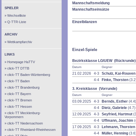
Mannschaftsmeldung
SPIELER
Mannschaftseinsätze
Wechselliste
Einzelbilanzen
Q-TTR-Liste
ARCHIV
Wettkampfarchiv
Einzel-Spiele
LINKS
Bezirksklasse LG/UEW (Rückrunde)
Homepage HaTTV
Datum
Gegner
click-TT DTTB
21.02.2026
4-3
Schulz, Kai-Rouve
click-TT Baden-Württemberg
4-4
Finke, Thorsten
(3.2
click-TT Baden
click-TT Brandenburg
3. Kreisklasse (Vorrunde)
click-TT Bayern
Datum
Gegner
click-TT Bremen
03.09.2025
4-3
Bernds, Esther
(4.4
click-TT Hessen
4-4
Dietz, Gabriele
(4.7)
click-TT Mecklenburg-
12.09.2025
4-3
Seyfried, Hartmut
(
Vorpommern
4-4
Uffmann, Joachim
(
click-TT Niedersachsen
17.09.2025
4-3
Lehmann, Thorsten
click-TT Rheinland-Rheinhessen
4-4
Müller, Henning
(3.6