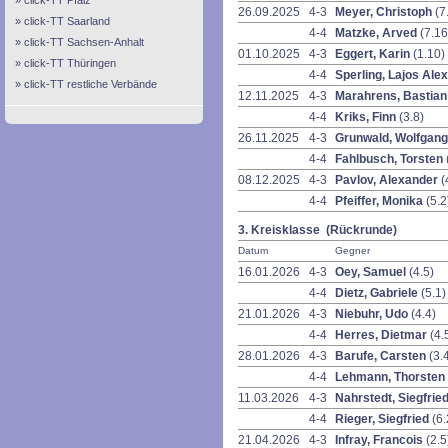
click-TT Pfalz
26.09.2025
4-3
Meyer, Christoph
(7
click-TT Saarland
4-4
Matzke, Arved
(7.16
click-TT Sachsen-Anhalt
01.10.2025
4-3
Eggert, Karin
(1.10)
click-TT Thüringen
4-4
Sperling, Lajos Al
click-TT restliche Verbände
12.11.2025
4-3
Marahrens, Bastia
4-4
Kriks, Finn
(3.8)
26.11.2025
4-3
Grunwald, Wolfgan
4-4
Fahlbusch, Torsten
08.12.2025
4-3
Pavlov, Alexander
(
4-4
Pfeiffer, Monika
(5.2
3. Kreisklasse (Rückrunde)
Datum
Gegner
16.01.2026
4-3
Oey, Samuel
(4.5)
4-4
Dietz, Gabriele
(5.1)
21.01.2026
4-3
Niebuhr, Udo
(4.4)
4-4
Herres, Dietmar
(4.
28.01.2026
4-3
Barufe, Carsten
(3.
4-4
Lehmann, Thorsten
11.03.2026
4-3
Nahrstedt, Siegfrie
4-4
Rieger, Siegfried
(6.
21.04.2026
4-3
Infray, Francois
(2.5