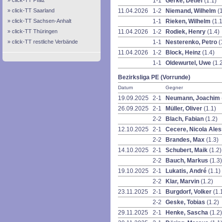
click-TT Pfalz
1-1
Gerke, Detlef
(1.1)
click-TT Saarland
11.04.2026
1-2
Niemand, Wilhelm
(
click-TT Sachsen-Anhalt
1-1
Rieken, Wilhelm
(1.1
click-TT Thüringen
11.04.2026
1-2
Rodiek, Henry
(1.4)
click-TT restliche Verbände
1-1
Nesterenko, Petro
(
11.04.2026
1-2
Block, Heinz
(1.4)
1-1
Oldewurtel, Uwe
(1.
Bezirksliga PE (Vorrunde)
Datum
Gegner
19.09.2025
2-1
Neumann, Joachim
26.09.2025
2-1
Müller, Oliver
(1.1)
2-2
Blach, Fabian
(1.2)
12.10.2025
2-1
Cecere, Nicola Ale
2-2
Brandes, Max
(1.3)
14.10.2025
2-1
Schubert, Maik
(1.2)
2-2
Bauch, Markus
(1.3)
19.10.2025
2-1
Lukatis, André
(1.1)
2-2
Klar, Marvin
(1.2)
23.11.2025
2-1
Burgdorf, Volker
(1.
2-2
Geske, Tobias
(1.2)
29.11.2025
2-1
Henke, Sascha
(1.2)