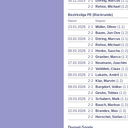
30.11.2025
2-1
Döring, Marcus
(1.1
2-2
Rehse, Michael
(1.2
Bezirksliga PE (Rückrunde)
Datum
Gegner
23.01.2026
2-1
Müller, Oliver
(1.1)
2-2
Baum, Jan Ove
(1.2
03.02.2026
2-1
Döring, Marcus
(1.1
2-2
Rehse, Michael
(1.2
06.02.2026
2-1
Henke, Sascha
(1.2)
2-2
Graeber, Marco
(1.3
27.02.2026
2-1
Neumann, Joachim
2-2
Vahldiek, Claas
(1.2
06.03.2026
2-1
Lukatis, André
(1.1)
2-2
Klar, Marvin
(1.2)
09.03.2026
2-1
Burgdorf, Volker
(1.
2-2
Geske, Tobias
(1.2)
19.03.2026
2-1
Schubert, Maik
(1.1)
2-2
Bauch, Markus
(1.2)
22.03.2026
2-1
Brandes, Max
(1.3)
2-2
Herschel, Stefan
(1.
Doppel-Spiele