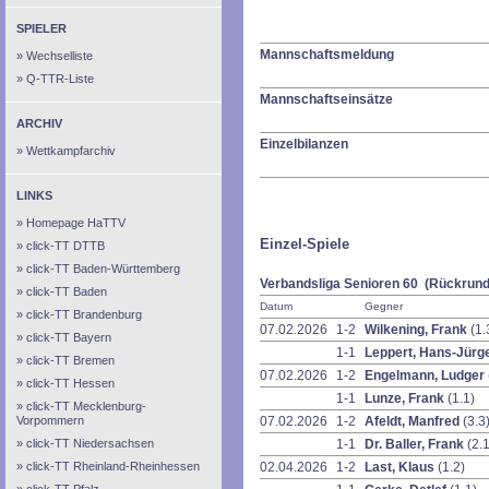
SPIELER
Mannschaftsmeldung
Wechselliste
Q-TTR-Liste
Mannschaftseinsätze
ARCHIV
Einzelbilanzen
Wettkampfarchiv
LINKS
Homepage HaTTV
Einzel-Spiele
click-TT DTTB
click-TT Baden-Württemberg
Verbandsliga Senioren 60 (Rückrund
click-TT Baden
Datum
Gegner
click-TT Brandenburg
07.02.2026
1-2
Wilkening, Frank
(1.
click-TT Bayern
1-1
Leppert, Hans-Jür
click-TT Bremen
07.02.2026
1-2
Engelmann, Ludger
click-TT Hessen
1-1
Lunze, Frank
(1.1)
click-TT Mecklenburg-
Vorpommern
07.02.2026
1-2
Afeldt, Manfred
(3.3
click-TT Niedersachsen
1-1
Dr. Baller, Frank
(2.1
click-TT Rheinland-Rheinhessen
02.04.2026
1-2
Last, Klaus
(1.2)