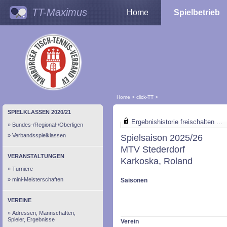
TT-Maximus
Home
Spielbetrieb
Home
>
click-TT
>
SPIELKLASSEN 2020/21
Ergebnishistorie freischalten ...
Bundes-/Regional-/Oberligen
Verbandsspielklassen
Spielsaison 2025/26
MTV Stederdorf
VERANSTALTUNGEN
Karkoska, Roland
Turniere
mini-Meisterschaften
Saisonen
VEREINE
Adressen, Mannschaften,
Spieler, Ergebnisse
Verein