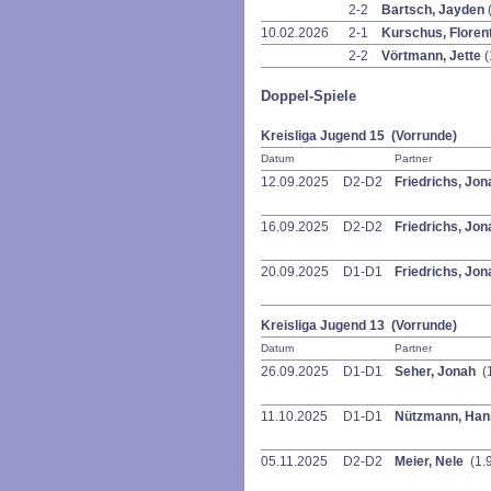
2-2
Bartsch, Jayden
10.02.2026
2-1
Kurschus, Floren
2-2
Vörtmann, Jette
(
Doppel-Spiele
Kreisliga Jugend 15 (Vorrunde)
Datum
Partner
12.09.2025
D2-D2
Friedrichs, Jo
16.09.2025
D2-D2
Friedrichs, Jo
20.09.2025
D1-D1
Friedrichs, Jo
Kreisliga Jugend 13 (Vorrunde)
Datum
Partner
26.09.2025
D1-D1
Seher, Jonah
(
11.10.2025
D1-D1
Nützmann, Ha
05.11.2025
D2-D2
Meier, Nele
(1.