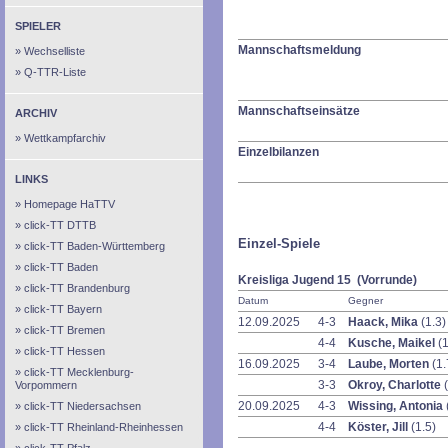
SPIELER
Mannschaftsmeldung
Wechselliste
Q-TTR-Liste
Mannschaftseinsätze
ARCHIV
Wettkampfarchiv
Einzelbilanzen
LINKS
Homepage HaTTV
click-TT DTTB
Einzel-Spiele
click-TT Baden-Württemberg
click-TT Baden
Kreisliga Jugend 15 (Vorrunde)
click-TT Brandenburg
Datum
Gegner
click-TT Bayern
12.09.2025
4-3
Haack, Mika
(1.3)
click-TT Bremen
4-4
Kusche, Maikel
(1
click-TT Hessen
16.09.2025
3-4
Laube, Morten
(1.
click-TT Mecklenburg-
3-3
Okroy, Charlotte
Vorpommern
20.09.2025
4-3
Wissing, Antonia
click-TT Niedersachsen
4-4
Köster, Jill
(1.5)
click-TT Rheinland-Rheinhessen