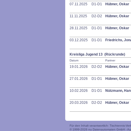
07.11.2025
D1-D1
Hübner, Oskar
11.11.2025
D2-D2
Hübner, Oskar
28.11.2025
D1-D1
Hübner, Oskar
03.12.2025
D1-D1
Friedrichs, Jo
Kreisliga Jugend 13 (Rückrunde)
Datum
Partner
19.01.2026
D2-D2
Hübner, Oskar
27.01.2026
D1-D1
Hübner, Oskar
10.02.2026
D1-D1
Nützmann, Ha
20.03.2026
D2-D2
Hübner, Oskar
Für den Inhalt verantwortlich: Tischtennis-V
© 1999-2026
nu Datenautomaten GmbH - Auto