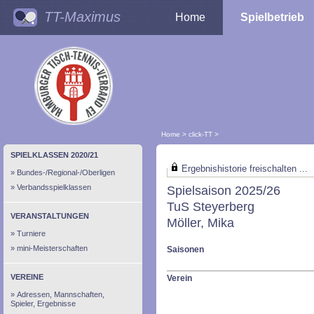
TT-Maximus
Home
Spielbetrieb
Home
>
click-TT
>
SPIELKLASSEN 2020/21
Ergebnishistorie freischalten ...
Bundes-/Regional-/Oberligen
Verbandsspielklassen
Spielsaison 2025/26
TuS Steyerberg
VERANSTALTUNGEN
Möller, Mika
Turniere
mini-Meisterschaften
Saisonen
VEREINE
Verein
Adressen, Mannschaften,
Spieler, Ergebnisse