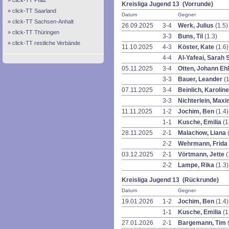
click-TT Pfalz
Kreisliga Jugend 13 (Vorrunde)
click-TT Saarland
Datum
Gegner
click-TT Sachsen-Anhalt
26.09.2025
3-4
Werk, Julius
(1.5)
click-TT Thüringen
3-3
Buns, Til
(1.3)
click-TT restliche Verbände
11.10.2025
4-3
Köster, Kate
(1.6)
4-4
Al-Yafeai, Sarah 
05.11.2025
3-4
Otten, Johann Eh
3-3
Bauer, Leander
(1
07.11.2025
3-4
Beinlich, Karolin
3-3
Nichterlein, Maxi
11.11.2025
1-2
Jochim, Ben
(1.4)
1-1
Kusche, Emilia
(1
28.11.2025
2-1
Malachow, Liana
2-2
Wehrmann, Frida
03.12.2025
2-1
Vörtmann, Jette
(
2-2
Lampe, Rika
(1.3)
Kreisliga Jugend 13 (Rückrunde)
Datum
Gegner
19.01.2026
1-2
Jochim, Ben
(1.4)
1-1
Kusche, Emilia
(1
27.01.2026
2-1
Bargemann, Tim