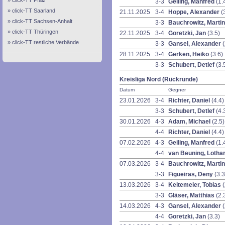
click-TT Pfalz
3-3
Geiling, Manfred
(1.
click-TT Saarland
21.11.2025
3-4
Hoppe, Alexander
(
click-TT Sachsen-Anhalt
3-3
Bauchrowitz, Marti
click-TT Thüringen
22.11.2025
3-4
Goretzki, Jan
(3.5)
click-TT restliche Verbände
3-3
Gansel, Alexander
(
28.11.2025
3-4
Gerken, Heiko
(3.6)
3-3
Schubert, Detlef
(3.
Kreisliga Nord (Rückrunde)
Datum
Gegner
23.01.2026
3-4
Richter, Daniel
(4.4)
3-3
Schubert, Detlef
(4.
30.01.2026
4-3
Adam, Michael
(2.5)
4-4
Richter, Daniel
(4.4)
07.02.2026
4-3
Geiling, Manfred
(1.
4-4
van Beuning, Lotha
07.03.2026
3-4
Bauchrowitz, Marti
3-3
Figueiras, Deny
(3.3
13.03.2026
3-4
Keitemeier, Tobias
(
3-3
Gläser, Matthias
(2.
14.03.2026
4-3
Gansel, Alexander
(
4-4
Goretzki, Jan
(3.3)