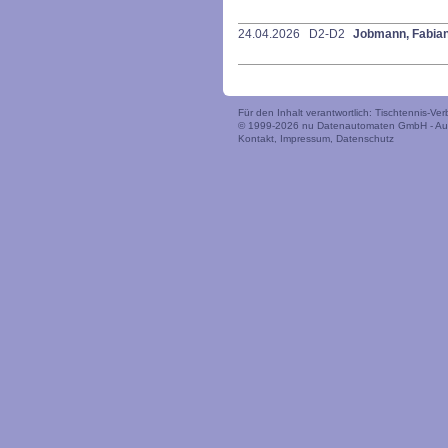
24.04.2026
D2-D2
Jobmann, Fabia
Für den Inhalt verantwortlich: Tischtennis-V
© 1999-2026
nu Datenautomaten GmbH - Auto
Kontakt
,
Impressum
,
Datenschutz