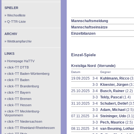
SPIELER
Wechselliste
Mannschaftsmeldung
Q-TTR-Liste
Mannschaftseinsätze
Einzelbilanzen
ARCHIV
Wettkampfarchiv
LINKS
Einzel-Spiele
Homepage HaTTV
Kreisliga Nord (Vorrunde)
click-TT DTTB
Datum
Gegner
click-TT Baden-Württemberg
19.09.2025
3-4
Kuhlmann, Ricco
(3
click-TT Baden
3-3
Kloester, Jürgen
(3.
click-TT Brandenburg
25.10.2025
3-4
Busch, Rainer
(2.2)
click-TT Bayern
3-3
Tekly, Pascal
(1.4)
click-TT Bremen
31.10.2025
3-4
Schubert, Detlef
(3.
click-TT Hessen
3-3
Adam, Michael
(2.5)
click-TT Mecklenburg-
Vorpommern
07.11.2025
3-4
Steininger, Udo
(3.1
click-TT Niedersachsen
3-3
Pech, Maurice
(2.5)
click-TT Rheinland-Rheinhessen
08.11.2025
3-4
van Beuning, Lotha