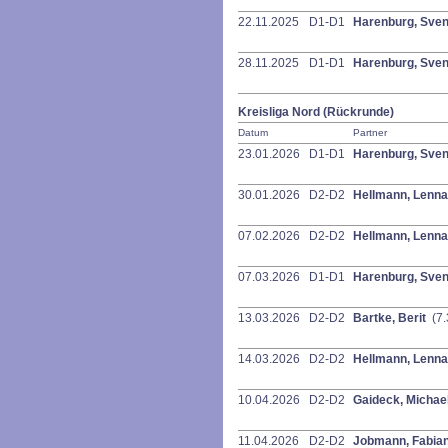
22.11.2025
D1-D1
Harenburg, Sve
28.11.2025
D1-D1
Harenburg, Sve
Kreisliga Nord (Rückrunde)
Datum
Partner
23.01.2026
D1-D1
Harenburg, Sve
30.01.2026
D2-D2
Hellmann, Lenna
07.02.2026
D2-D2
Hellmann, Lenna
07.03.2026
D1-D1
Harenburg, Sve
13.03.2026
D2-D2
Bartke, Berit
(7.
14.03.2026
D2-D2
Hellmann, Lenna
10.04.2026
D2-D2
Gaideck, Michae
11.04.2026
D2-D2
Jobmann, Fabia