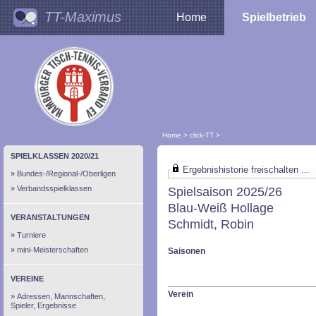
TT-Maximus
Home
Spielbetrieb
Home
>
click-TT
>
SPIELKLASSEN 2020/21
Ergebnishistorie freischalten ...
Bundes-/Regional-/Oberligen
Verbandsspielklassen
Spielsaison 2025/26
Blau-Weiß Hollage
VERANSTALTUNGEN
Schmidt, Robin
Turniere
mini-Meisterschaften
Saisonen
VEREINE
Verein
Adressen, Mannschaften,
Spieler, Ergebnisse