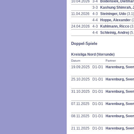
10.04.2026
3-4
Bodensiek, Dietma
3-3
Kashung Shimrah, 
11.04.2026
4-3
Steininger, Udo
(3.1
4-4
Hoppe, Alexander
(
24.04.2026
4-3
Kuhlmann, Ricco
(3
4-4
Schleinig, Andrej
(5
Doppel-Spiele
Kreisliga Nord (Vorrunde)
Datum
Partner
19.09.2025
D1-D1
Harenburg, Sve
25.10.2025
D1-D1
Harenburg, Sve
31.10.2025
D1-D1
Harenburg, Sve
07.11.2025
D1-D1
Harenburg, Sve
08.11.2025
D1-D1
Harenburg, Sve
21.11.2025
D1-D1
Harenburg, Sve