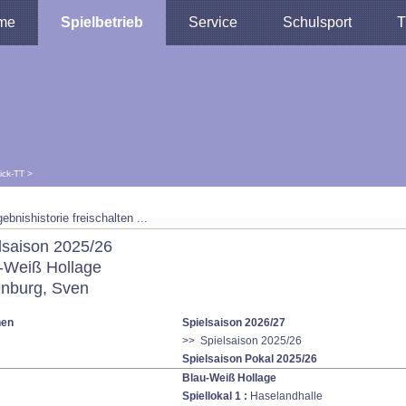
me
Spielbetrieb
Service
Schulsport
T
lick-TT
>
ebnishistorie freischalten ...
lsaison 2025/26
-Weiß Hollage
nburg, Sven
nen
Spielsaison 2026/27
>> Spielsaison 2025/26
Spielsaison Pokal 2025/26
Blau-Weiß Hollage
Spiellokal 1
:
Haselandhalle