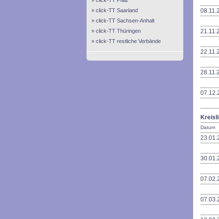
click-TT Pfalz
click-TT Saarland
08.11.
click-TT Sachsen-Anhalt
click-TT Thüringen
21.11.
click-TT restliche Verbände
22.11.
28.11.
07.12.
Kreisl
Datum
23.01.
30.01.
07.02.
07.03.