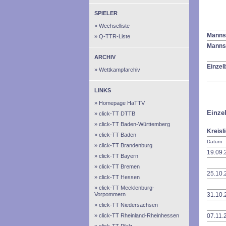
SPIELER
Wechselliste
Manns
Q-TTR-Liste
Manns
ARCHIV
Einzel
Wettkampfarchiv
LINKS
Homepage HaTTV
Einzel
click-TT DTTB
click-TT Baden-Württemberg
Kreisl
click-TT Baden
Datum
click-TT Brandenburg
19.09.
click-TT Bayern
click-TT Bremen
25.10.
click-TT Hessen
click-TT Mecklenburg-
Vorpommern
31.10.
click-TT Niedersachsen
click-TT Rheinland-Rheinhessen
07.11.