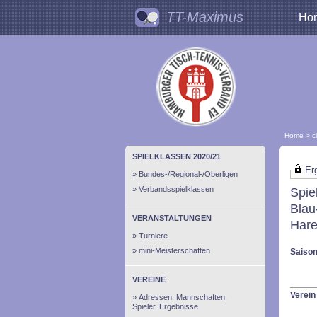
TT-Maximus
Ho
Home
>
c
SPIELKLASSEN 2020/21
Erg
Bundes-/Regional-/Oberligen
Verbandsspielklassen
Spie
Blau
VERANSTALTUNGEN
Hare
Turniere
mini-Meisterschaften
Saiso
VEREINE
Verein
Adressen, Mannschaften,
Spieler, Ergebnisse