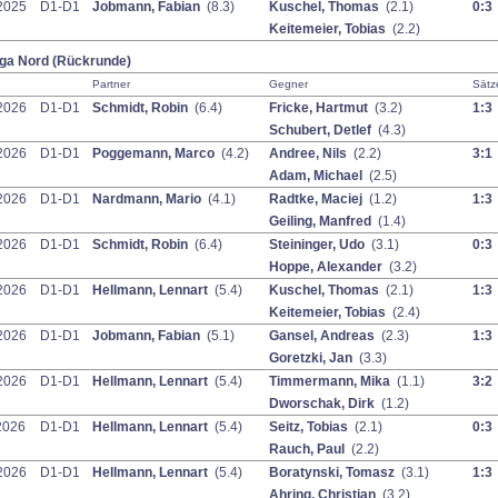
2025
D1-D1
Jobmann, Fabian
(8.3)
Kuschel, Thomas
(2.1)
0:3
Keitemeier, Tobias
(2.2)
iga Nord (Rückrunde)
Partner
Gegner
Sätz
2026
D1-D1
Schmidt, Robin
(6.4)
Fricke, Hartmut
(3.2)
1:3
Schubert, Detlef
(4.3)
2026
D1-D1
Poggemann, Marco
(4.2)
Andree, Nils
(2.2)
3:1
Adam, Michael
(2.5)
2026
D1-D1
Nardmann, Mario
(4.1)
Radtke, Maciej
(1.2)
1:3
Geiling, Manfred
(1.4)
2026
D1-D1
Schmidt, Robin
(6.4)
Steininger, Udo
(3.1)
0:3
Hoppe, Alexander
(3.2)
2026
D1-D1
Hellmann, Lennart
(5.4)
Kuschel, Thomas
(2.1)
1:3
Keitemeier, Tobias
(2.4)
2026
D1-D1
Jobmann, Fabian
(5.1)
Gansel, Andreas
(2.3)
1:3
Goretzki, Jan
(3.3)
2026
D1-D1
Hellmann, Lennart
(5.4)
Timmermann, Mika
(1.1)
3:2
Dworschak, Dirk
(1.2)
2026
D1-D1
Hellmann, Lennart
(5.4)
Seitz, Tobias
(2.1)
0:3
Rauch, Paul
(2.2)
2026
D1-D1
Hellmann, Lennart
(5.4)
Boratynski, Tomasz
(3.1)
1:3
Ahring, Christian
(3.2)