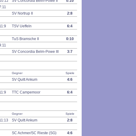
10:12
SV Concordia Belm-Powe II
0:10
7:11
SV Nortrup II
2:8
11:9
TSV Ueffeln
6:4
TuS Bramsche II
0:10
4:11
SV Concordia Belm-Powe III
3:7
Gegner
Spiele
SV Quitt Ankum
4:6
11:9
TTC Campemoor
6:4
Gegner
Spiele
11:13
SV Quitt Ankum
2:8
SC Achmer/SC Rieste (SG)
4:6