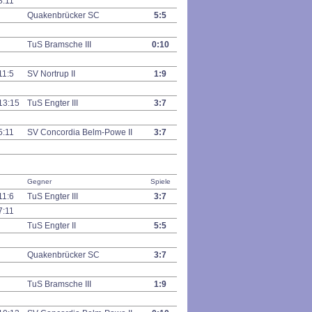
8:11
Quakenbrücker SC
5:5
TuS Bramsche III
0:10
11:5
SV Nortrup II
1:9
13:15
TuS Engter III
3:7
5:11
SV Concordia Belm-Powe II
3:7
Gegner
Spiele
11:6
TuS Engter III
3:7
7:11
TuS Engter II
5:5
Quakenbrücker SC
3:7
TuS Bramsche III
1:9