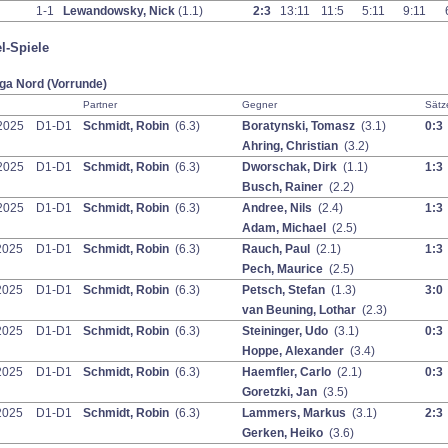
1-1
Lewandowsky, Nick
(1.1)
2:3
13:11
11:5
5:11
9:11
l-Spiele
iga Nord (Vorrunde)
Partner
Gegner
Sätz
2025
D1-D1
Schmidt, Robin
(6.3)
Boratynski, Tomasz
(3.1)
0:3
Ahring, Christian
(3.2)
2025
D1-D1
Schmidt, Robin
(6.3)
Dworschak, Dirk
(1.1)
1:3
Busch, Rainer
(2.2)
2025
D1-D1
Schmidt, Robin
(6.3)
Andree, Nils
(2.4)
1:3
Adam, Michael
(2.5)
2025
D1-D1
Schmidt, Robin
(6.3)
Rauch, Paul
(2.1)
1:3
Pech, Maurice
(2.5)
2025
D1-D1
Schmidt, Robin
(6.3)
Petsch, Stefan
(1.3)
3:0
van Beuning, Lothar
(2.3)
2025
D1-D1
Schmidt, Robin
(6.3)
Steininger, Udo
(3.1)
0:3
Hoppe, Alexander
(3.4)
2025
D1-D1
Schmidt, Robin
(6.3)
Haemfler, Carlo
(2.1)
0:3
Goretzki, Jan
(3.5)
2025
D1-D1
Schmidt, Robin
(6.3)
Lammers, Markus
(3.1)
2:3
Gerken, Heiko
(3.6)