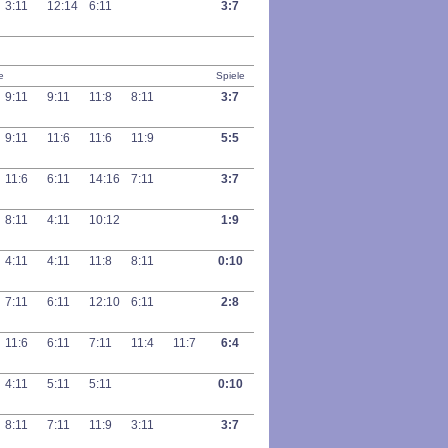
3:11
12:14
6:11
3:7
e
Spiele
9:11
9:11
11:8
8:11
3:7
9:11
11:6
11:6
11:9
5:5
11:6
6:11
14:16
7:11
3:7
8:11
4:11
10:12
1:9
4:11
4:11
11:8
8:11
0:10
7:11
6:11
12:10
6:11
2:8
11:6
6:11
7:11
11:4
11:7
6:4
4:11
5:11
5:11
0:10
8:11
7:11
11:9
3:11
3:7