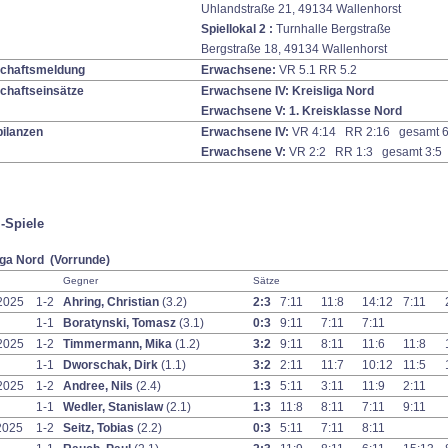
Uhlandstraße 21, 49134 Wallenhorst
Spiellokal 2
:
Turnhalle Bergstraße
Bergstraße 18, 49134 Wallenhorst
chaftsmeldung
Erwachsene:
VR 5.1 RR 5.2
chaftseinsätze
Erwachsene IV:
Kreisliga Nord
Erwachsene V:
1. Kreisklasse Nord
bilanzen
Erwachsene IV:
VR 4:14 RR 2:16 gesamt 6
Erwachsene V:
VR 2:2 RR 1:3 gesamt 3:5
-Spiele
iga Nord (Vorrunde)
Gegner
Sätze
2025
1-2
Ahring, Christian
(3.2)
2:3
7:11
11:8
14:12
7:11
1-1
Boratynski, Tomasz
(3.1)
0:3
9:11
7:11
7:11
2025
1-2
Timmermann, Mika
(1.2)
3:2
9:11
8:11
11:6
11:8
1-1
Dworschak, Dirk
(1.1)
3:2
2:11
11:7
10:12
11:5
2025
1-2
Andree, Nils
(2.4)
1:3
5:11
3:11
11:9
2:11
1-1
Wedler, Stanislaw
(2.1)
1:3
11:8
8:11
7:11
9:11
2025
1-2
Seitz, Tobias
(2.2)
0:3
5:11
7:11
8:11