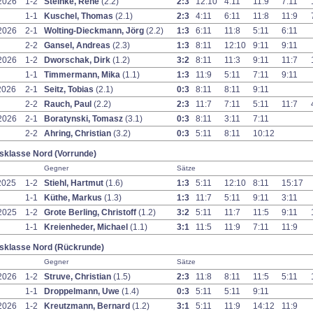
2026
1-2
Steinke, Rene
(2.2)
2:3
12:10
4:11
11:9
7:11
1-1
Kuschel, Thomas
(2.1)
2:3
4:11
6:11
11:8
11:9
2026
2-1
Wolting-Dieckmann, Jörg
(2.2)
1:3
6:11
11:8
5:11
6:11
2-2
Gansel, Andreas
(2.3)
1:3
8:11
12:10
9:11
9:11
2026
1-2
Dworschak, Dirk
(1.2)
3:2
8:11
11:3
9:11
11:7
1-1
Timmermann, Mika
(1.1)
1:3
11:9
5:11
7:11
9:11
2026
2-1
Seitz, Tobias
(2.1)
0:3
8:11
8:11
9:11
2-2
Rauch, Paul
(2.2)
2:3
11:7
7:11
5:11
11:7
2026
2-1
Boratynski, Tomasz
(3.1)
0:3
8:11
3:11
7:11
2-2
Ahring, Christian
(3.2)
0:3
5:11
8:11
10:12
isklasse Nord (Vorrunde)
Gegner
Sätze
2025
1-2
Stiehl, Hartmut
(1.6)
1:3
5:11
12:10
8:11
15:17
1-1
Küthe, Markus
(1.3)
1:3
11:7
5:11
9:11
3:11
2025
1-2
Grote Berling, Christoff
(1.2)
3:2
5:11
11:7
11:5
9:11
1-1
Kreienheder, Michael
(1.1)
3:1
11:5
11:9
7:11
11:9
isklasse Nord (Rückrunde)
Gegner
Sätze
2026
1-2
Struve, Christian
(1.5)
2:3
11:8
8:11
11:5
5:11
1-1
Droppelmann, Uwe
(1.4)
0:3
5:11
5:11
9:11
2026
1-2
Kreutzmann, Bernard
(1.2)
3:1
5:11
11:9
14:12
11:9