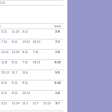
6:11
e
Spiele
5:11
11:13
3:11
2:8
7:11
6:11
14:12
10:12
7:3
13:11
12:14
8:11
7:11
1:9
11:8
8:11
7:11
19:21
0:10
15:13
11:7
11:6
5:5
6:11
6:11
9:11
0:10
5:11
9:11
10:12
1:9
5:11
12:14
11:7
11:7
11:13
3:7