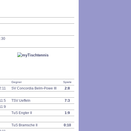
:30
Gegner
Spiele
2:11
SV Concordia Belm-Powe III
2:8
11:5
TSV Ueffeln
7:3
11:9
TuS Engter II
1:9
TuS Bramsche II
0:10