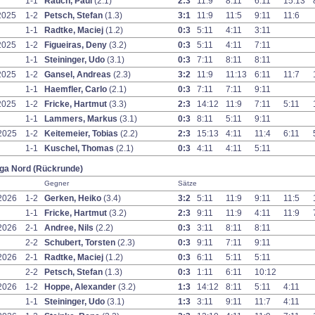
1-1
Rauch, Paul
(2.1)
2:3
11:9
8:11
6:11
15:13
2025
1-2
Petsch, Stefan
(1.3)
3:1
11:9
11:5
9:11
11:6
1-1
Radtke, Maciej
(1.2)
0:3
5:11
4:11
3:11
2025
1-2
Figueiras, Deny
(3.2)
0:3
5:11
4:11
7:11
1-1
Steininger, Udo
(3.1)
0:3
7:11
8:11
8:11
2025
1-2
Gansel, Andreas
(2.3)
3:2
11:9
11:13
6:11
11:7
1-1
Haemfler, Carlo
(2.1)
0:3
7:11
7:11
9:11
2025
1-2
Fricke, Hartmut
(3.3)
2:3
14:12
11:9
7:11
5:11
1-1
Lammers, Markus
(3.1)
0:3
8:11
5:11
9:11
2025
1-2
Keitemeier, Tobias
(2.2)
2:3
15:13
4:11
11:4
6:11
1-1
Kuschel, Thomas
(2.1)
0:3
4:11
4:11
5:11
iga Nord (Rückrunde)
Gegner
Sätze
2026
1-2
Gerken, Heiko
(3.4)
3:2
5:11
11:9
9:11
11:5
1-1
Fricke, Hartmut
(3.2)
2:3
9:11
11:9
4:11
11:9
2026
2-1
Andree, Nils
(2.2)
0:3
3:11
8:11
8:11
2-2
Schubert, Torsten
(2.3)
0:3
9:11
7:11
9:11
2026
2-1
Radtke, Maciej
(1.2)
0:3
6:11
5:11
5:11
2-2
Petsch, Stefan
(1.3)
0:3
1:11
6:11
10:12
2026
1-2
Hoppe, Alexander
(3.2)
1:3
14:12
8:11
5:11
4:11
1-1
Steininger, Udo
(3.1)
1:3
3:11
9:11
11:7
4:11