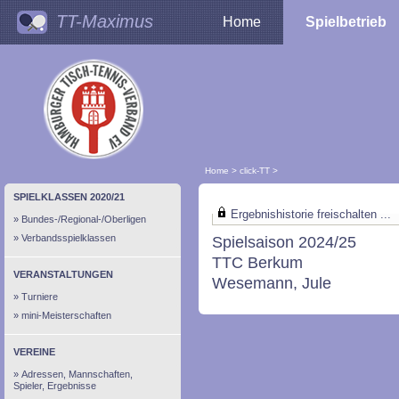
TT-Maximus
Home
Spielbetrieb
Home
>
click-TT
>
SPIELKLASSEN 2020/21
Ergebnishistorie freischalten ...
Bundes-/Regional-/Oberligen
Verbandsspielklassen
Spielsaison 2024/25
TTC Berkum
VERANSTALTUNGEN
Wesemann, Jule
Turniere
mini-Meisterschaften
VEREINE
Adressen, Mannschaften,
Spieler, Ergebnisse