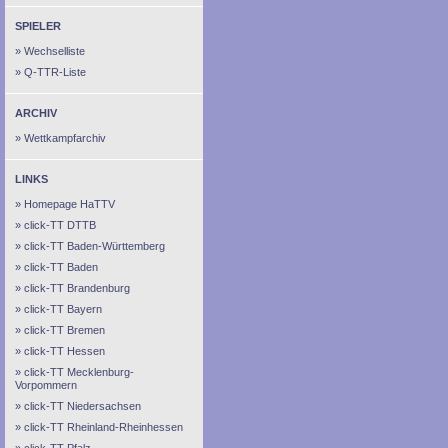
SPIELER
Wechselliste
Q-TTR-Liste
ARCHIV
Wettkampfarchiv
LINKS
Homepage HaTTV
click-TT DTTB
click-TT Baden-Württemberg
click-TT Baden
click-TT Brandenburg
click-TT Bayern
click-TT Bremen
click-TT Hessen
click-TT Mecklenburg-
Vorpommern
click-TT Niedersachsen
click-TT Rheinland-Rheinhessen