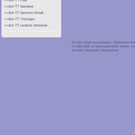
click-TT Pfalz
click-TT Saarland
click-TT Sachsen-Anhalt
click-TT Thüringen
click-TT restliche Verbände
Für den Inhalt verantwortlich: Tischtennis-V
© 1999-2026
nu Datenautomaten GmbH - Auto
Kontakt
,
Impressum
,
Datenschutz