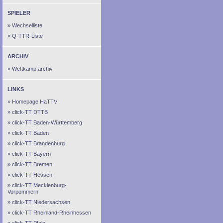
SPIELER
Wechselliste
Q-TTR-Liste
ARCHIV
Wettkampfarchiv
LINKS
Homepage HaTTV
click-TT DTTB
click-TT Baden-Württemberg
click-TT Baden
click-TT Brandenburg
click-TT Bayern
click-TT Bremen
click-TT Hessen
click-TT Mecklenburg-
Vorpommern
click-TT Niedersachsen
click-TT Rheinland-Rheinhessen