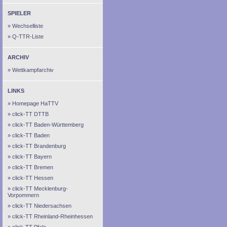
SPIELER
Wechselliste
Q-TTR-Liste
ARCHIV
Wettkampfarchiv
LINKS
Homepage HaTTV
click-TT DTTB
click-TT Baden-Württemberg
click-TT Baden
click-TT Brandenburg
click-TT Bayern
click-TT Bremen
click-TT Hessen
click-TT Mecklenburg-
Vorpommern
click-TT Niedersachsen
click-TT Rheinland-Rheinhessen