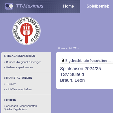
TT-Maximus
Home
Spielbetrieb
Home
>
click-TT
>
SPIELKLASSEN 2020/21
Ergebnishistorie freischalten ...
Bundes-/Regional-/Oberligen
Verbandsspielklassen
Spielsaison 2024/25
TSV Sülfeld
VERANSTALTUNGEN
Braun, Leon
Turniere
mini-Meisterschaften
VEREINE
Adressen, Mannschaften,
Spieler, Ergebnisse