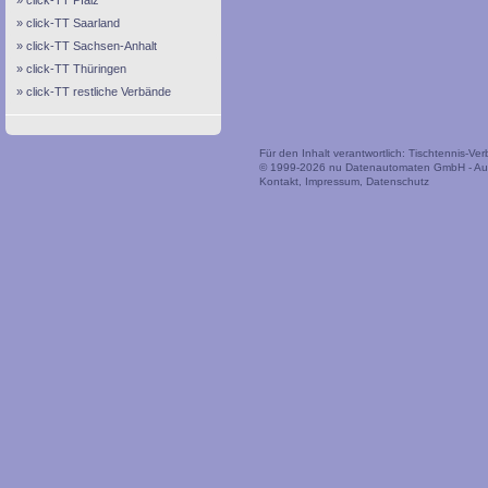
click-TT Pfalz
click-TT Saarland
click-TT Sachsen-Anhalt
click-TT Thüringen
click-TT restliche Verbände
Für den Inhalt verantwortlich: Tischtennis-V
© 1999-2026
nu Datenautomaten GmbH - Auto
Kontakt
,
Impressum
,
Datenschutz