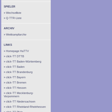
SPIELER
Wechselliste
Q-TTR-Liste
ARCHIV
Wettkampfarchiv
LINKS
Homepage HaTTV
click-TT DTTB
click-TT Baden-Württemberg
click-TT Baden
click-TT Brandenburg
click-TT Bayern
click-TT Bremen
click-TT Hessen
click-TT Mecklenburg-
Vorpommern
click-TT Niedersachsen
click-TT Rheinland-Rheinhessen