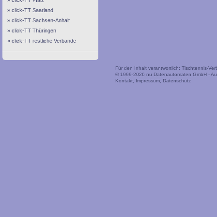
click-TT Pfalz
click-TT Saarland
click-TT Sachsen-Anhalt
click-TT Thüringen
click-TT restliche Verbände
Für den Inhalt verantwortlich: Tischtennis-V
© 1999-2026
nu Datenautomaten GmbH - Auto
Kontakt
,
Impressum
,
Datenschutz