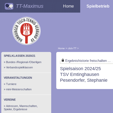
TT-Maximus
Home
Spielbetrieb
Home
>
click-TT
>
SPIELKLASSEN 2020/21
Ergebnishistorie freischalten ...
Bundes-/Regional-/Oberligen
Verbandsspielklassen
Spielsaison 2024/25
TSV Emtinghausen
VERANSTALTUNGEN
Pesendorfer, Stephanie
Turniere
mini-Meisterschaften
VEREINE
Adressen, Mannschaften,
Spieler, Ergebnisse