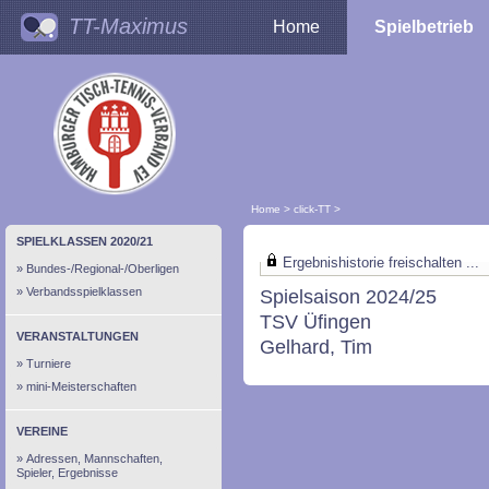
TT-Maximus
Home
Spielbetrieb
Home
>
click-TT
>
SPIELKLASSEN 2020/21
Ergebnishistorie freischalten ...
Bundes-/Regional-/Oberligen
Verbandsspielklassen
Spielsaison 2024/25
TSV Üfingen
VERANSTALTUNGEN
Gelhard, Tim
Turniere
mini-Meisterschaften
VEREINE
Adressen, Mannschaften,
Spieler, Ergebnisse