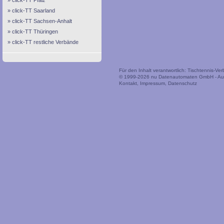
click-TT Pfalz
click-TT Saarland
click-TT Sachsen-Anhalt
click-TT Thüringen
click-TT restliche Verbände
Für den Inhalt verantwortlich: Tischtennis-V
© 1999-2026
nu Datenautomaten GmbH - Auto
Kontakt
,
Impressum
,
Datenschutz