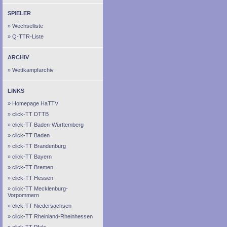
SPIELER
Wechselliste
Q-TTR-Liste
ARCHIV
Wettkampfarchiv
LINKS
Homepage HaTTV
click-TT DTTB
click-TT Baden-Württemberg
click-TT Baden
click-TT Brandenburg
click-TT Bayern
click-TT Bremen
click-TT Hessen
click-TT Mecklenburg-
Vorpommern
click-TT Niedersachsen
click-TT Rheinland-Rheinhessen