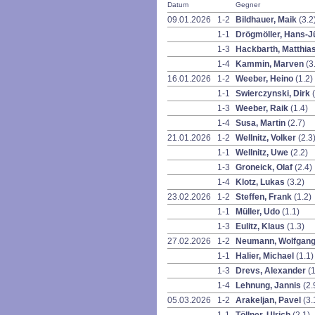
Datum
Gegner
09.01.2026
1-2
Bildhauer, Maik
(3.2
1-1
Drögmöller, Hans-
1-3
Hackbarth, Matthia
1-4
Kammin, Marven
(3
16.01.2026
1-2
Weeber, Heino
(1.2)
1-1
Swierczynski, Dirk
1-3
Weeber, Raik
(1.4)
1-4
Susa, Martin
(2.7)
21.01.2026
1-2
Wellnitz, Volker
(2.3
1-1
Wellnitz, Uwe
(2.2)
1-3
Groneick, Olaf
(2.4)
1-4
Klotz, Lukas
(3.2)
23.02.2026
1-2
Steffen, Frank
(1.2)
1-1
Müller, Udo
(1.1)
1-3
Eulitz, Klaus
(1.3)
27.02.2026
1-2
Neumann, Wolfgan
1-1
Halier, Michael
(1.1)
1-3
Drevs, Alexander
(1
1-4
Lehnung, Jannis
(2.
05.03.2026
1-2
Arakeljan, Pavel
(3.