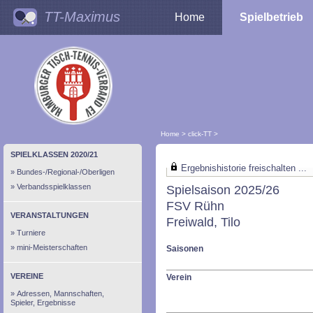
TT-Maximus
Home
Spielbetrieb
Home
>
click-TT
>
SPIELKLASSEN 2020/21
Ergebnishistorie freischalten ...
Bundes-/Regional-/Oberligen
Verbandsspielklassen
Spielsaison 2025/26
FSV Rühn
VERANSTALTUNGEN
Freiwald, Tilo
Turniere
mini-Meisterschaften
Saisonen
VEREINE
Verein
Adressen, Mannschaften,
Spieler, Ergebnisse