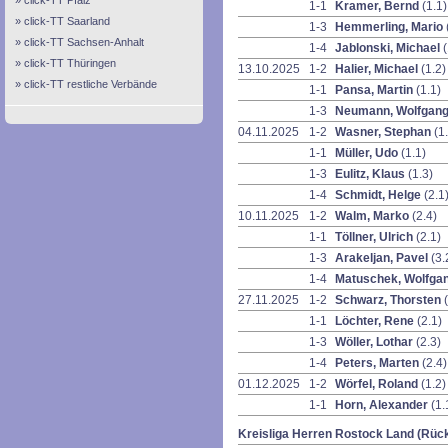
click-TT Pfalz
1-1
Kramer, Bernd
(1.1)
click-TT Saarland
1-3
Hemmerling, Mario
click-TT Sachsen-Anhalt
1-4
Jablonski, Michael
(
click-TT Thüringen
13.10.2025
1-2
Halier, Michael
(1.2)
click-TT restliche Verbände
1-1
Pansa, Martin
(1.1)
1-3
Neumann, Wolfgan
04.11.2025
1-2
Wasner, Stephan
(1
1-1
Müller, Udo
(1.1)
1-3
Eulitz, Klaus
(1.3)
1-4
Schmidt, Helge
(2.1
10.11.2025
1-2
Walm, Marko
(2.4)
1-1
Töllner, Ulrich
(2.1)
1-3
Arakeljan, Pavel
(3.
1-4
Matuschek, Wolfga
27.11.2025
1-2
Schwarz, Thorsten
1-1
Löchter, Rene
(2.1)
1-3
Wöller, Lothar
(2.3)
1-4
Peters, Marten
(2.4)
01.12.2025
1-2
Wörfel, Roland
(1.2)
1-1
Horn, Alexander
(1.
Kreisliga Herren Rostock Land (Rüc