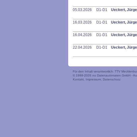
05.03.2026
D1-D1
Ueckert, Jürg
16.03.2026
D1-D1
Ueckert, Jürg
16.04.2026
D1-D1
Ueckert, Jürg
22.04.2026
D1-D1
Ueckert, Jürg
Für den Inhalt verantwortlich: TTV Mecklen
© 1999-2026
nu Datenautomaten GmbH - Auto
Kontakt
,
Impressum
,
Datenschutz