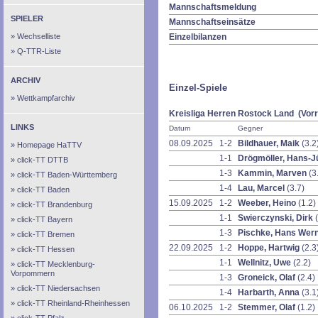
Mannschaftsmeldung
SPIELER
Mannschaftseinsätze
Wechselliste
Einzelbilanzen
Q-TTR-Liste
ARCHIV
Einzel-Spiele
Wettkampfarchiv
Kreisliga Herren Rostock Land (Vor
LINKS
Datum
Gegner
08.09.2025
1-2
Bildhauer, Maik
(3.2
Homepage HaTTV
1-1
Drögmöller, Hans-
click-TT DTTB
1-3
Kammin, Marven
(3
click-TT Baden-Württemberg
1-4
Lau, Marcel
(3.7)
click-TT Baden
15.09.2025
1-2
Weeber, Heino
(1.2)
click-TT Brandenburg
1-1
Swierczynski, Dirk
click-TT Bayern
1-3
Pischke, Hans Wer
click-TT Bremen
22.09.2025
1-2
Hoppe, Hartwig
(2.3
click-TT Hessen
1-1
Wellnitz, Uwe
(2.2)
click-TT Mecklenburg-
Vorpommern
1-3
Groneick, Olaf
(2.4)
click-TT Niedersachsen
1-4
Harbarth, Anna
(3.1
click-TT Rheinland-Rheinhessen
06.10.2025
1-2
Stemmer, Olaf
(1.2)