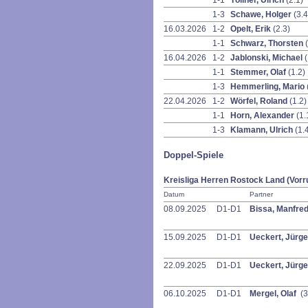
1-1
Töllner, Ulrich
(2.1)
1-3
Schawe, Holger
(3.4
16.03.2026
1-2
Opelt, Erik
(2.3)
1-1
Schwarz, Thorsten
16.04.2026
1-2
Jablonski, Michael
(
1-1
Stemmer, Olaf
(1.2)
1-3
Hemmerling, Mario
22.04.2026
1-2
Wörfel, Roland
(1.2)
1-1
Horn, Alexander
(1.
1-3
Klamann, Ulrich
(1.
Doppel-Spiele
Kreisliga Herren Rostock Land (Vorr
Datum
Partner
08.09.2025
D1-D1
Bissa, Manfre
15.09.2025
D1-D1
Ueckert, Jürg
22.09.2025
D1-D1
Ueckert, Jürg
06.10.2025
D1-D1
Mergel, Olaf
(3