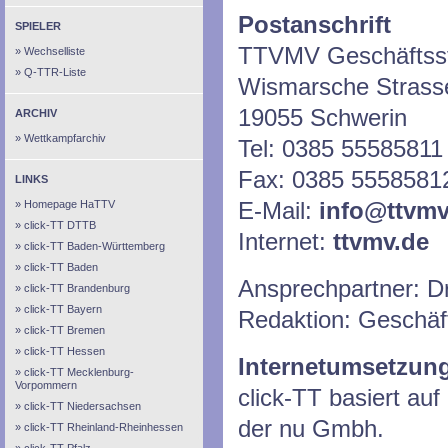
Postanschrift
SPIELER
TTVMV Geschäftsst
Wechselliste
Q-TTR-Liste
Wismarsche Strass
19055 Schwerin
ARCHIV
Wettkampfarchiv
Tel: 0385 55585811
Fax: 0385 5558581
LINKS
E-Mail:
info@ttvmv
Homepage HaTTV
click-TT DTTB
Internet:
ttvmv.de
click-TT Baden-Württemberg
click-TT Baden
Ansprechpartner: D
click-TT Brandenburg
click-TT Bayern
Redaktion: Geschäf
click-TT Bremen
click-TT Hessen
Internetumsetzun
click-TT Mecklenburg-
Vorpommern
click-TT basiert a
click-TT Niedersachsen
der nu Gmbh.
click-TT Rheinland-Rheinhessen