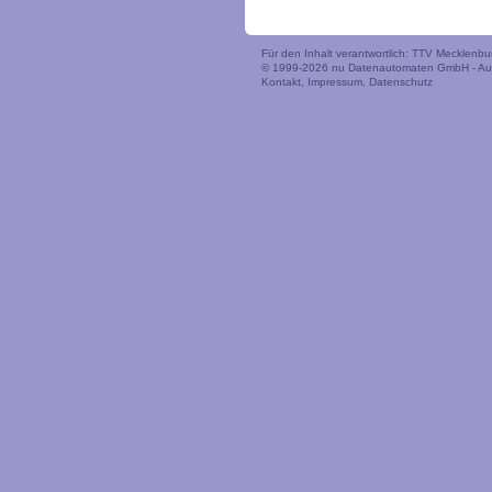
Für den Inhalt verantwortlich: TTV Mecklen
© 1999-2026
nu Datenautomaten GmbH - Auto
Kontakt
,
Impressum
,
Datenschutz