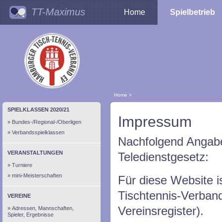
TT-Maximus
Home
Spielbetrieb
Home
>
SPIELKLASSEN 2020/21
Impressum
Bundes-/Regional-/Oberligen
Verbandsspielklassen
Nachfolgend Angabe
VERANSTALTUNGEN
Teledienstgesetz:
Turniere
mini-Meisterschaften
Für diese Website i
Tischtennis-Verban
VEREINE
Vereinsregister).
Adressen, Mannschaften,
Spieler, Ergebnisse