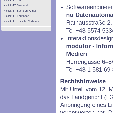
click-TT Pfalz
Softwareengineer
click-TT Saarland
click-TT Sachsen-Anhalt
nu Datenautom
click-TT Thüringen
Rathausstraße 2,
click-TT restliche Verbände
Tel +43 5574 533
Interaktionsdesig
modulor - Inform
Medien
Herrengasse 6–8/
Tel +43 1 581 69 
Rechtshinweise
Mit Urteil vom 12. M
das Landgericht (L
Anbringung eines Lin
verantworten hat. D