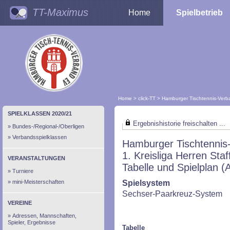
TT-Maximus
Home
Spielbetrieb
Home
>
click-TT
>
Hamburger Tischtennis-Ver
SPIELKLASSEN 2020/21
Ergebnishistorie freischalten ...
Bundes-/Regional-/Oberligen
Verbandsspielklassen
Hamburger Tischtennis
1. Kreisliga Herren Staf
VERANSTALTUNGEN
Tabelle und Spielplan (A
Turniere
mini-Meisterschaften
Spielsystem
Sechser-Paarkreuz-System
VEREINE
Adressen, Mannschaften,
Spieler, Ergebnisse
Tabelle