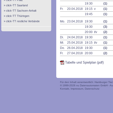
click-TT Pfalz
19:30
(1)
click-TT Saarland
Fr.
20.04.2018
19:15 v
(1)
click-TT Sachsen-Anhalt
19:45
(1)
click-TT Thüringen
click-TT restliche Verbände
Mo.
23.04.2018
19:30
(1)
19:30
(3)
20:00 t/v
(2)
Di.
24.04.2018
19:30
(1)
Mi.
25.04.2018
19:15 t/v
(1)
Do.
26.04.2018
19:30
(1)
Fr.
27.04.2018
20:00
(2)
Tabelle und Spielplan (pdf)
Für den Inhalt verantwortlich: Hamburger Tis
© 1999-2026
nu Datenautomaten GmbH - Auto
Kontakt
,
Impressum
,
Datenschutz