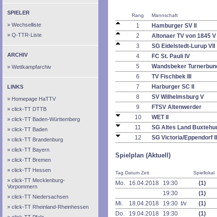
SPIELER
Rang
Mannschaft
Wechselliste
1
Hamburger SV II
Q-TTR-Liste
2
Altonaer TV von 1845 V
3
SG Eidelstedt-Lurup VII
ARCHIV
4
FC St. Pauli IV
5
Wandsbeker Turnerbund
Wettkampfarchiv
6
TV Fischbek III
7
Harburger SC II
LINKS
8
SV Wilhelmsburg V
Homepage HaTTV
9
FTSV Altenwerder
click-TT DTTB
10
WET II
click-TT Baden-Württemberg
11
SG Altes Land Buxtehu
click-TT Baden
12
SG Victoria/Eppendorf II
click-TT Brandenburg
click-TT Bayern
Spielplan (Aktuell)
click-TT Bremen
click-TT Hessen
Tag Datum Zeit
Spiellokal
click-TT Mecklenburg-
Mo.
16.04.2018
19:30
(1)
Vorpommern
19:30
(1)
click-TT Niedersachsen
Mi.
18.04.2018
19:30 t/v
(1)
click-TT Rheinland-Rheinhessen
Do.
19.04.2018
19:30
(1)