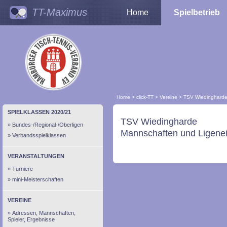
TT-Maximus
Home
Spielbetrieb
Home
>
click-TT
>
Vereine
>
TSV Wiedinghard
SPIELKLASSEN 2020/21
TSV Wiedingharde
Bundes-/Regional-/Oberligen
Mannschaften und Ligenei
Verbandsspielklassen
VERANSTALTUNGEN
Turniere
mini-Meisterschaften
VEREINE
Adressen, Mannschaften,
Spieler, Ergebnisse