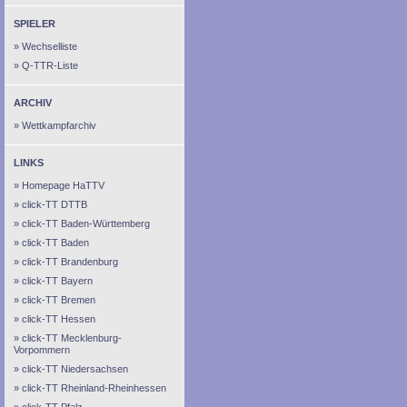
SPIELER
Wechselliste
Q-TTR-Liste
ARCHIV
Wettkampfarchiv
LINKS
Homepage HaTTV
click-TT DTTB
click-TT Baden-Württemberg
click-TT Baden
click-TT Brandenburg
click-TT Bayern
click-TT Bremen
click-TT Hessen
click-TT Mecklenburg-
Vorpommern
click-TT Niedersachsen
click-TT Rheinland-Rheinhessen