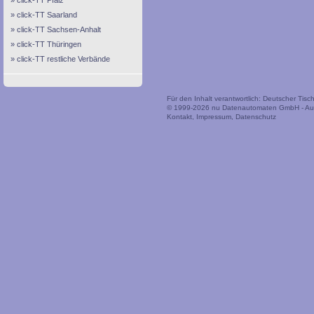
click-TT Pfalz
click-TT Saarland
click-TT Sachsen-Anhalt
click-TT Thüringen
click-TT restliche Verbände
Für den Inhalt verantwortlich: Deutscher Tis
© 1999-2026
nu Datenautomaten GmbH - Auto
Kontakt
,
Impressum
,
Datenschutz