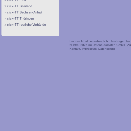
click-TT Pfalz
click-TT Saarland
click-TT Sachsen-Anhalt
click-TT Thüringen
click-TT restliche Verbände
Für den Inhalt verantwortlich: Hamburger Tis
© 1999-2026
nu Datenautomaten GmbH - Auto
Kontakt
,
Impressum
,
Datenschutz