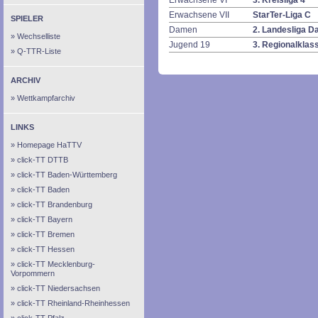
Erwachsene VI
3. Kreisliga 4
Erwachsene VII
StarTer-Liga C
SPIELER
Damen
2. Landesliga 
Wechselliste
Jugend 19
3. Regionalkla
Q-TTR-Liste
ARCHIV
Wettkampfarchiv
LINKS
Homepage HaTTV
click-TT DTTB
click-TT Baden-Württemberg
click-TT Baden
click-TT Brandenburg
click-TT Bayern
click-TT Bremen
click-TT Hessen
click-TT Mecklenburg-
Vorpommern
click-TT Niedersachsen
click-TT Rheinland-Rheinhessen