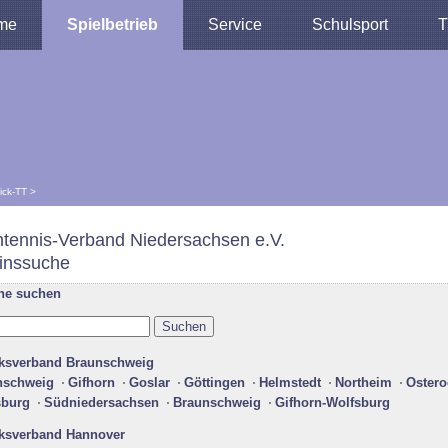
me
Spielbetrieb
Service
Schulsport
T
lick-TT
>
htennis-Verband Niedersachsen e.V.
inssuche
ne suchen
rksverband Braunschweig
nschweig
Gifhorn
Goslar
Göttingen
Helmstedt
Northeim
Ostero
sburg
Südniedersachsen
Braunschweig
Gifhorn-Wolfsburg
rksverband Hannover