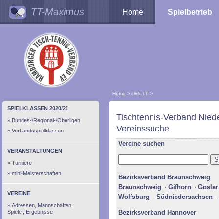
TT-Maximus
Home
Spielbetrieb
Home
>
click-TT
>
SPIELKLASSEN 2020/21
Tischtennis-Verband Nied
Bundes-/Regional-/Oberligen
Vereinssuche
Verbandsspielklassen
Vereine suchen
VERANSTALTUNGEN
Turniere
mini-Meisterschaften
Bezirksverband Braunschweig
Braunschweig
Gifhorn
Goslar
VEREINE
Wolfsburg
Südniedersachsen
Adressen, Mannschaften,
Spieler, Ergebnisse
Bezirksverband Hannover