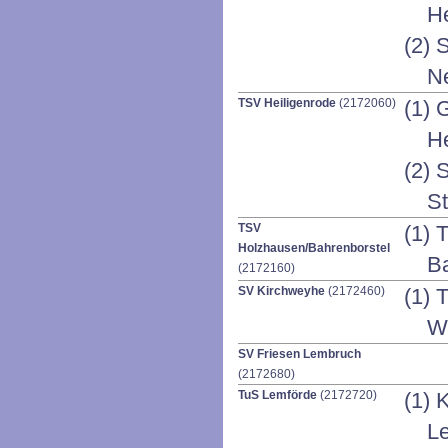
He
(2) 
N
TSV Heiligenrode
(2172060)
(1) 
He
(2) 
S
TSV
(1) 
Holzhausen/Bahrenborstel
Ba
(2172160)
SV Kirchweyhe
(2172460)
(1) 
W
SV Friesen Lembruch
(2172680)
TuS Lemförde
(2172720)
(1) 
L