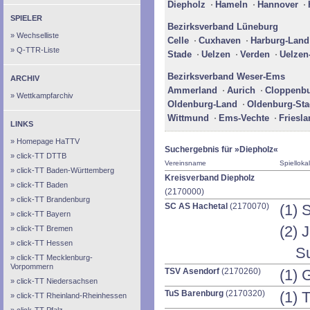
Diepholz
Hameln
Hannover
SPIELER
Bezirksverband Lüneburg
Wechselliste
Celle
Cuxhaven
Harburg-Land
Q-TTR-Liste
Stade
Uelzen
Verden
Uelzen
Bezirksverband Weser-Ems
ARCHIV
Ammerland
Aurich
Cloppenb
Wettkampfarchiv
Oldenburg-Land
Oldenburg-Sta
Wittmund
Ems-Vechte
Friesl
LINKS
Homepage HaTTV
Suchergebnis für »Diepholz«
click-TT DTTB
Vereinsname
Spiellokal
click-TT Baden-Württemberg
Kreisverband Diepholz
click-TT Baden
(2170000)
click-TT Brandenburg
SC AS Hachetal
(2170070)
(1) 
click-TT Bayern
(2) 
click-TT Bremen
click-TT Hessen
Su
click-TT Mecklenburg-
Vorpommern
TSV Asendorf
(2170260)
(1) 
click-TT Niedersachsen
TuS Barenburg
(2170320)
(1) 
click-TT Rheinland-Rheinhessen