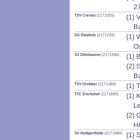
2
TSV Cornau
(2171020)
(1) 
Ba
SG Diepholz
(2171220)
(1) 
Os
SV Dimhausen
(2171280)
(1) 
(2) 
B
TSV Drebber
(2171380)
(1) 
TTC Erichshof
(2171680)
(1) 
L
(2) 
H
SV Heiligenfelde
(2171980)
(1) 