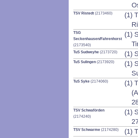
Os
TSV Ristedt
(2173460)
(1) 
Ri
TSG
(1) 
Seckenhausen/Fahrenhorst
Ti
(2173540)
TuS Sudweyhe
(2173720)
(1) 
TuS Sulingen
(2173920)
(1) 
S
TuS Syke
(2174060)
(1) 
(A
2
TSV Schwaförden
(1) 
(2174240)
2
TSV Schwarme
(2174280)
(1) 