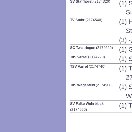
SV Staffhorst
(2174320)
(1) 
S
TV Stuhr
(2174540)
(1) 
St
(3) -
SC Twistringen
(2174620)
(1) 
TuS Varrel
(2174720)
(1) 
TSV Varrel
(2174740)
(1) 
27
TuS Wagenfeld
(2174900)
(1) 
W
SV Falke Wehrbleck
(1) 
(2174920)