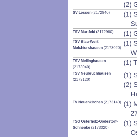
(2) 
SV Lessen
(2172840)
(1) 
S
TSV Martfeld
(2172980)
(1) 
TSV Blau-Weiß
(1) 
Melchiorshausen
(2173020)
W
TSV Mellinghausen
(1) 
(2173040)
TSV Neubruchhausen
(1) 
(2173120)
(2) 
He
TV Neuenkirchen
(2173140)
(1) 
2
TSG Osterholz-Gödestorf-
(1) 
Schnepke
(2173320)
Os