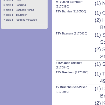
click-TT Pfalz
MTV Jahn Barnstorf
(1) 
click-TT Saarland
(2170380)
click-TT Sachsen-Anhalt
TSV Barrien
(2170500)
(1) 
click-TT Thüringen
(2) 
click-TT restliche Verbände
Ba
TSV Bassum
(2170620)
(1) 
S
(2) 
S
FTSV Jahn Brinkum
(1) 
(2170840)
TSV Brockum
(2170900)
(1) 
4
TV Bruchhausen-Vilsen
(1) 
(2170960)
B
(2) 