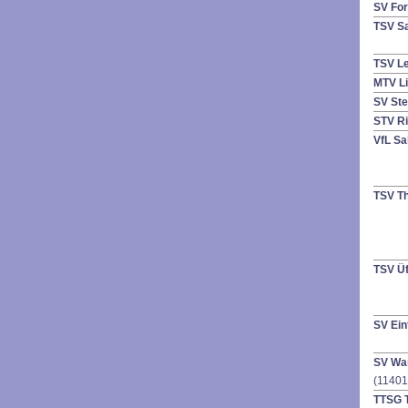
SV For
TSV Sa
TSV L
MTV L
SV St
STV R
VfL Sa
TSV T
TSV Ü
SV Ein
SV War
(11401
TTSG T