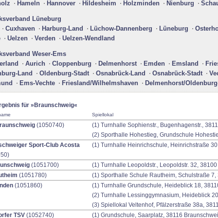
holz
Hameln
Hannover
Hildesheim
Holzminden
Nienburg
Scha
rksverband Lüneburg
Cuxhaven
Harburg-Land
Lüchow-Dannenberg
Lüneburg
Osterho
e
Uelzen
Verden
Uelzen-Wendland
rksverband Weser-Ems
rland
Aurich
Cloppenburg
Delmenhorst
Emden
Emsland
Frie
nburg-Land
Oldenburg-Stadt
Osnabrück-Land
Osnabrück-Stadt
Ve
mund
Ems-Vechte
Friesland/Wilhelmshaven
Delmenhorst/Oldenburg
rgebnis für »Braunschweig«
sname
Spiellokal
raunschweig
(1050740)
(1) Turnhalle Sophienstr., Bugenhagenstr., 38
(2) Sporthalle Hohestieg, Grundschule Hohest
chweiger Sport-Club Acosta
(1) Turnhalle Heinrichschule, Heinrichstraße 
50)
aunschweig
(1051700)
(1) Turnhalle Leopoldstr., Leopoldstr. 32, 381
utheim
(1051780)
(1) Sporthalle Schule Rautheim, Schulstraße 7
nden
(1051860)
(1) Turnhalle Grundschule, Heideblick 18, 381
(2) Turnhalle Lessinggymnasium, Heideblick 2
(3) Spiellokal Veltenhof, Pfälzerstraße 38a, 3
orfer TSV
(1052740)
(1) Grundschule, Saarplatz, 38116 Braunschwe