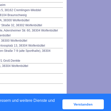
heim
eg 5, 38162 Cremlingen-Weddel
 38104 Braunschweig
A, 38300 Wolfenbüttel
 Straße 32, 38302 Wolfenbüttel
e, Adersheimer Str. 60, 38304 Wolfenbüttel
enbüttel
, 38300 Wolfenbüttel
hlossplatz 13, 38304 Wolfenbüttel
-Straße 7-9 (alte Sporthalle), 38304
321 Groß Denkte
, 38304 Wolfenbüttel
bessern und weitere Dienste und
Verstanden