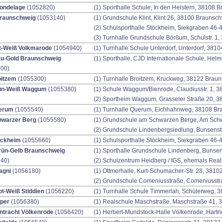
ondelage
(1052820)
(1) Sporthalle Schule, In den Heistern, 38108 
raunschweig
(1053140)
(1) Grundschule Klint, Klint 26, 38100 Braunsc
(2) Schulsporthalle Stöckheim, Siekgraben 46
(3) Turnhalle Grundschule Börßum, Schulstr. 1
t-Weiß Volkmarode
(1054940)
(1) Turnhalle Schule Unterdorf, Unterdorf, 38
au-Gold Braunschweig
(1) Sporthalle, CJD Internationale Schule, Hel
00)
oitzem
(1055300)
(1) Turnhalle Broitzem, Kruckweg, 38122 Brau
ün-Weiß Waggum
(1055380)
(1) Schule Waggum/Bienrode, Claudiusstr. 1, 
(2) Sportheim Waggum, Grasseler Straße 20, 
erum
(1055540)
(1) Turnhalle Querum, Eichhahnweg, 38108 B
hwarzer Berg
(1055580)
(1) Grundschule am Schwarzen Berge, Am Sch
(2) Grundschule Lindenbergsiedlung, Bunsens
öckheim
(1055660)
(1) Schulsporthalle Stöckheim, Siekgraben 46
rün-Gelb Braunschweig
(1) Sporthalle Grundschule Lindenberg, Bunse
40)
(2) Schulzentrum Heidberg / IGS, ehemals Real
agni
(1056180)
(1) Ottmerhalle, Kurt-Schumacher-Str. 28, 381
(2) Grundschule Comeniusstraße, Comeniusstr
t-Weiß Stiddien
(1056220)
(1) Turnhalle Schule Timmerlah, Schülerweg,
per
(1056380)
(1) Realschule Maschstraße, Maschstraße 41,
ntracht Völkenrode
(1056420)
(1) Herbert-Mundstock-Halle Völkenrode, Hart