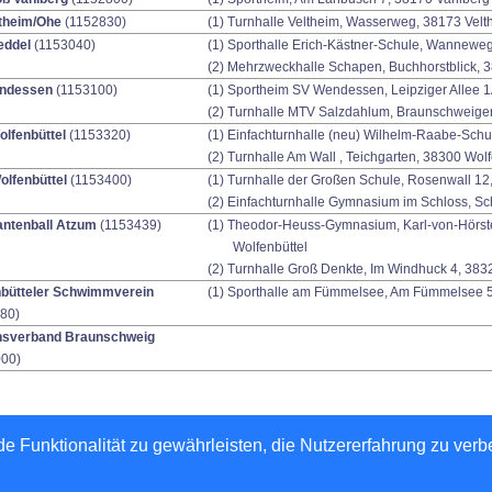
theim/Ohe
(1152830)
(1) Turnhalle Veltheim, Wasserweg, 38173 Velt
eddel
(1153040)
(1) Sporthalle Erich-Kästner-Schule, Wannew
(2) Mehrzweckhalle Schapen, Buchhorstblick,
ndessen
(1153100)
(1) Sportheim SV Wendessen, Leipziger Allee 1
(2) Turnhalle MTV Salzdahlum, Braunschweiger
lfenbüttel
(1153320)
(1) Einfachturnhalle (neu) Wilhelm-Raabe-Schul
(2) Turnhalle Am Wall , Teichgarten, 38300 Wolf
lfenbüttel
(1153400)
(1) Turnhalle der Großen Schule, Rosenwall 12
(2) Einfachturnhalle Gymnasium im Schloss, Sc
ntenball Atzum
(1153439)
(1) Theodor-Heuss-Gymnasium, Karl-von-Hörsten
Wolfenbüttel
(2) Turnhalle Groß Denkte, Im Windhuck 4, 38
nbütteler Schwimmverein
(1) Sporthalle am Fümmelsee, Am Fümmelsee 5
80)
nsverband Braunschweig
00)
e Funktionalität zu gewährleisten, die Nutzererfahrung zu ver
Inhalt verantwortlich: Tischtennis-Verband Niedersachsen e.V.
-2026
nu Datenautomaten GmbH - Automatisierte internetgestützte Netzwerklösungen
,
Impressum
,
Datenschutz