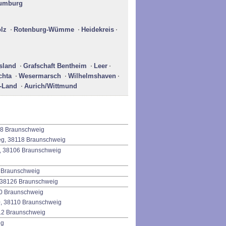
umburg
lz
Rotenburg-Wümme
Heidekreis
sland
Grafschaft Bentheim
Leer
chta
Wesermarsch
Wilhelmshaven
-Land
Aurich/Wittmund
118 Braunschweig
ieg, 38118 Braunschweig
30, 38106 Braunschweig
00 Braunschweig
, 38126 Braunschweig
10 Braunschweig
0, 38110 Braunschweig
8112 Braunschweig
ig