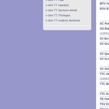
click-TT Pfalz
MTV H
click-TT Saarland
RSV B
click-TT Sachsen-Anhalt
click-TT Thüringen
click-TT restliche Verbände
SC Ro
SG Bl
(10551
SV Br
SV Gr
SV Qu
SV Sc
SV St
TTC G
(10561
TTC M
TTC Ro
TB Oel
TSV Ei