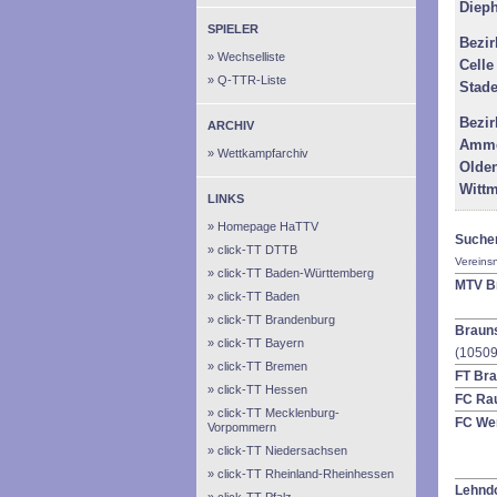
Diep
SPIELER
Bezi
Wechselliste
Celle
Q-TTR-Liste
Stad
Bezi
ARCHIV
Amme
Wettkampfarchiv
Olde
Witt
LINKS
Homepage HaTTV
Suche
click-TT DTTB
Verein
click-TT Baden-Württemberg
MTV B
click-TT Baden
click-TT Brandenburg
Brauns
click-TT Bayern
(10509
click-TT Bremen
FT Br
click-TT Hessen
FC Ra
click-TT Mecklenburg-
FC We
Vorpommern
click-TT Niedersachsen
click-TT Rheinland-Rheinhessen
Lehnd