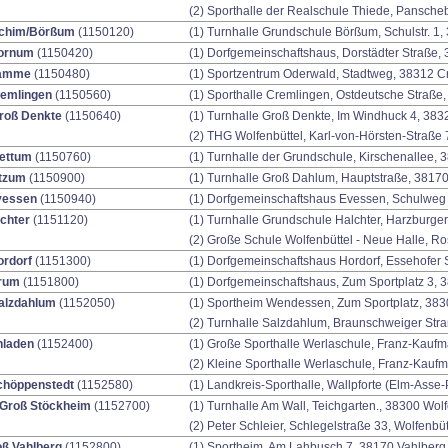
(2) Sporthalle der Realschule Thiede, Panscheb
chim/Börßum
(1150120)
(1) Turnhalle Grundschule Börßum, Schulstr. 1
ornum
(1150420)
(1) Dorfgemeinschaftshaus, Dorstädter Straße
ramme
(1150480)
(1) Sportzentrum Oderwald, Stadtweg, 38312 
remlingen
(1150560)
(1) Sporthalle Cremlingen, Ostdeutsche Straße
roß Denkte
(1150640)
(1) Turnhalle Groß Denkte, Im Windhuck 4, 38
(2) THG Wolfenbüttel, Karl-von-Hörsten-Straße 
ettum
(1150760)
(1) Turnhalle der Grundschule, Kirschenallee,
itzum
(1150900)
(1) Turnhalle Groß Dahlum, Hauptstraße, 381
vessen
(1150940)
(1) Dorfgemeinschaftshaus Evessen, Schulweg
chter
(1151120)
(1) Turnhalle Grundschule Halchter, Harzburger
(2) Große Schule Wolfenbüttel - Neue Halle, R
ordorf
(1151300)
(1) Dorfgemeinschaftshaus Hordorf, Essehofer S
rum
(1151800)
(1) Dorfgemeinschaftshaus, Zum Sportplatz 3,
alzdahlum
(1152050)
(1) Sportheim Wendessen, Zum Sportplatz, 38
(2) Turnhalle Salzdahlum, Braunschweiger Str
hladen
(1152400)
(1) Große Sporthalle Werlaschule, Franz-Kaufm
(2) Kleine Sporthalle Werlaschule, Franz-Kauf
chöppenstedt
(1152580)
(1) Landkreis-Sporthalle, Wallpforte (Elm-Asse
 Groß Stöckheim
(1152700)
(1) Turnhalle Am Wall, Teichgarten., 38300 Wolf
(2) Peter Schleier, Schlegelstraße 33, Wolfenbüt
ß Vahlberg
(1152800)
(1) Sportheim, Am Lahbusch 7, 38170 Vahlberg