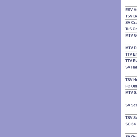
ESV A
TSV B
SV C
TuS C
MTV G
MTV D
TTV E
TTV E
SV Hal
TSV H
FC Oh
MTV S
SV Sc
TSV S
SC 64
SV Gro