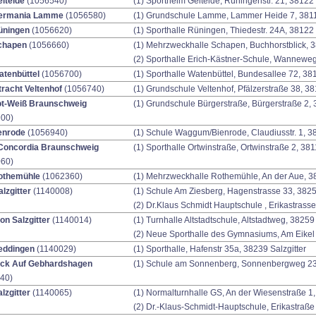
itelde
(1056540)
(1) Sportheim Geitelde, Rüningenstr. 21, 3812
ermania Lamme
(1056580)
(1) Grundschule Lamme, Lammer Heide 7, 381
üningen
(1056620)
(1) Sporthalle Rüningen, Thiedestr. 24A, 3812
chapen
(1056660)
(1) Mehrzweckhalle Schapen, Buchhorstblick,
(2) Sporthalle Erich-Kästner-Schule, Wannewe
tenbüttel
(1056700)
(1) Sporthalle Watenbüttel, Bundesallee 72, 3
tracht Veltenhof
(1056740)
(1) Grundschule Veltenhof, Pfälzerstraße 38, 
ot-Weiß Braunschweig
(1) Grundschule Bürgerstraße, Bürgerstraße 2
00)
enrode
(1056940)
(1) Schule Waggum/Bienrode, Claudiusstr. 1, 
Concordia Braunschweig
(1) Sporthalle Ortwinstraße, Ortwinstraße 2, 3
60)
othemühle
(1062360)
(1) Mehrzweckhalle Rothemühle, An der Aue, 
lzgitter
(1140008)
(1) Schule Am Ziesberg, Hagenstrasse 33, 3825
(2) Dr.Klaus Schmidt Hauptschule , Erikastrasse
on Salzgitter
(1140014)
(1) Turnhalle Altstadtschule, Altstadtweg, 38259
(2) Neue Sporthalle des Gymnasiums, Am Eikel 
eddingen
(1140029)
(1) Sporthalle, Hafenstr 35a, 38239 Salzgitter
ück Auf Gebhardshagen
(1) Schule am Sonnenberg, Sonnenbergweg 23-
40)
lzgitter
(1140065)
(1) Normalturnhalle GS, An der Wiesenstraße 1,
(2) Dr.-Klaus-Schmidt-Hauptschule, Erikastraße