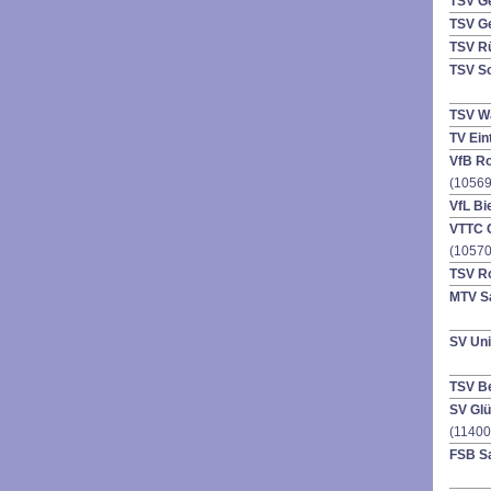
TSV Ge
TSV G
TSV R
TSV S
TSV Wa
TV Ein
VfB R
(10569
VfL Bi
VTTC 
(10570
TSV R
MTV Sa
SV Uni
TSV B
SV Gl
(11400
FSB Sa