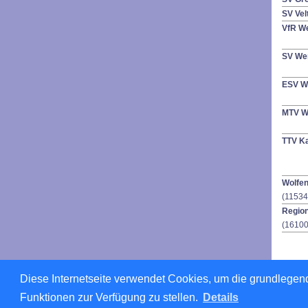
SV Vel
VfR W
SV We
ESV Wo
MTV Wo
TTV Ka
Wolfe
(11534
Regio
(16100
Diese Internetseite verwendet Cookies, um die grundlegend
Für den 
Funktionen zur Verfügung zu stellen.
Details
© 1999
Kontakt