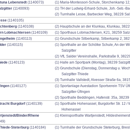
tuna Lebenstedt
(1140073)
(1) Maria-Montessori-Schule, Storchenkamp 12,
lzgitter
(1140093)
(1) TH der Ludwig-Erhard-Schule, Joh.-Seb.-Bac
(2) Turnhalle Lesse, Barbecker Weg, 38228 Salz
esse
(1140105)
ichtenberg
(1140108)
(2) Hauptschule an der Klunkau, Klunkau, 38226
ern Lobmachtersen
(1140109)
(1) Sporthaus Lobmachtersen, K21, 38259 Salzg
ingelheim
(1140113)
(1) Grundschule Silberkamp, Silberkamp 2, 382
lder
(1140115)
(1) Sporthalle an der Schölke Schule, An der 
Salzgitter
(2) VfL Salder Vereinshalle, Parkstraße 9, 38229
hiede
(1140123)
(1) Halle am Sportpark (Montag), 38239 Salzgit
(2) Grundschule (Dienstag, Donnerstag u. Woch
Salzgitter-Thiede
(3) Turnhalle Vallstedt, Alvesser Straße 6a, 38
fingen
(1140127)
(1) Sportanlage Auestadion Sportverein TSV Üf
Salzgitter-Üfingen
(2) Sporthalle Beddingen, Hafenstr. 35a, 38239 
tracht Burgdorf
(1140139)
(1) Sporthalle Hohenassel, Burgdorfer Str. 12 /
Hohenassel
tjenstedt/Binder/Rhene
(1) Kleinsporthalle Wartjenstedt, Hildesheimer
49)
hiede-Steterburg
(1140184)
(1) Turnhalle der Grundschule Steterburg, Bresl