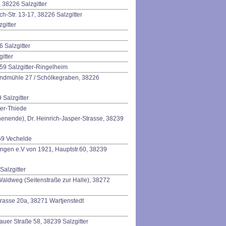
 38226 Salzgitter
h-Str. 13-17, 38226 Salzgitter
gitter
 Salzgitter
itter
59 Salzgitter-Ringelheim
Windmühle 27 / Schölkegraben, 38226
 Salzgitter
ter-Thiede
enende), Dr. Heinrich-Jasper-Strasse, 38239
159 Vechelde
ingen e.V von 1921, Hauptstr.60, 38239
Salzgitter
 Waldweg (Seitenstraße zur Halle), 38272
strasse 20a, 38271 Wartjenstedt
auer Straße 58, 38239 Salzgitter