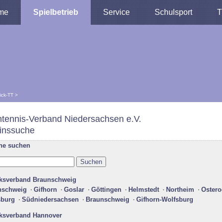
me
Spielbetrieb
Service
Schulsport
T
lick-TT
>
htennis-Verband Niedersachsen e.V.
inssuche
ne suchen
rksverband Braunschweig
nschweig
Gifhorn
Goslar
Göttingen
Helmstedt
Northeim
Ostero
sburg
Südniedersachsen
Braunschweig
Gifhorn-Wolfsburg
rksverband Hannover