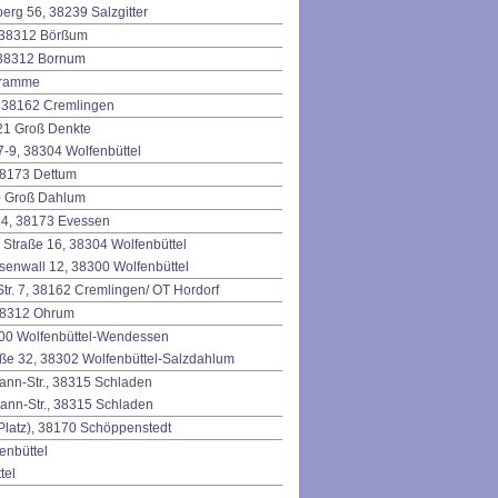
erg 56, 38239 Salzgitter
, 38312 Börßum
, 38312 Bornum
Cramme
, 38162 Cremlingen
321 Groß Denkte
7-9, 38304 Wolfenbüttel
 38173 Dettum
70 Groß Dahlum
 4, 38173 Evessen
 Straße 16, 38304 Wolfenbüttel
osenwall 12, 38300 Wolfenbüttel
tr. 7, 38162 Cremlingen/ OT Hordorf
 38312 Ohrum
300 Wolfenbüttel-Wendessen
aße 32, 38302 Wolfenbüttel-Salzdahlum
ann-Str., 38315 Schladen
mann-Str., 38315 Schladen
-Platz), 38170 Schöppenstedt
enbüttel
tel