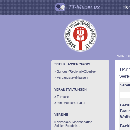
TT-Maximus
Ho
Home
>
c
SPIELKLASSEN 2020/21
Tisc
Bundes-/Regional-/Oberligen
Vere
Verbandsspielklassen
Verei
VERANSTALTUNGEN
Turniere
mini-Meisterschaften
Bezi
Brau
VEREINE
Wolf
Adressen, Mannschaften,
Spieler, Ergebnisse
Bezi