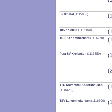
SV Ilmetal
(1115900)
(
TuS Kalefeld
(1116150)
(
TUSPO Kammerborn
(1116250)
(
Post SV Kreiensen
(1116550)
(
(
TTC Kuventhal-Andershausen
(
(1116650)
TSV Langenholtensen
(1116700)
(