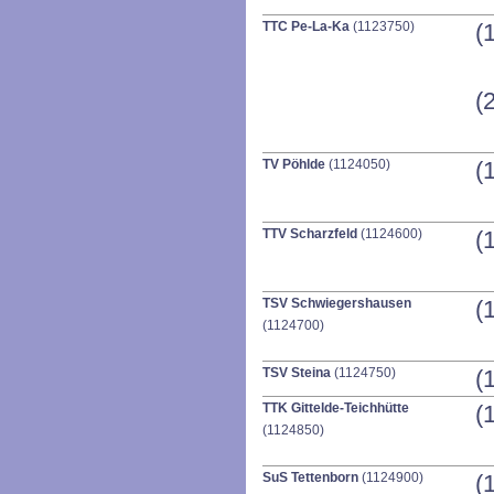
TTC Pe-La-Ka
(1123750)
(
(
TV Pöhlde
(1124050)
(
TTV Scharzfeld
(1124600)
(
TSV Schwiegershausen
(
(1124700)
TSV Steina
(1124750)
(
TTK Gittelde-Teichhütte
(
(1124850)
SuS Tettenborn
(1124900)
(