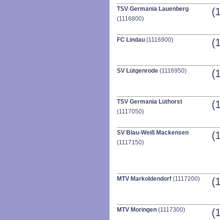
TSV Germania Lauenberg
(
(1116800)
FC Lindau
(1116900)
(
SV Lütgenrode
(1116950)
(
TSV Germania Lüthorst
(
(1117050)
SV Blau-Weiß Mackensen
(
(1117150)
MTV Markoldendorf
(1117200)
(
MTV Moringen
(1117300)
(