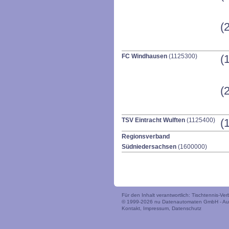
(
FC Windhausen
(1125300)
(
(
TSV Eintracht Wulften
(1125400)
(
Regionsverband
Südniedersachsen
(1600000)
Für den Inhalt verantwortlich: Tischtennis-V
© 1999-2026
nu Datenautomaten GmbH - Auto
Kontakt
,
Impressum
,
Datenschutz