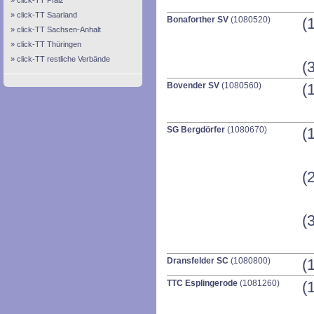
click-TT Pfalz
click-TT Saarland
Bonaforther SV
(1080520)
(
click-TT Sachsen-Anhalt
click-TT Thüringen
click-TT restliche Verbände
(
Bovender SV
(1080560)
(
SG Bergdörfer
(1080670)
(
(
(
Dransfelder SC
(1080800)
(
TTC Esplingerode
(1081260)
(