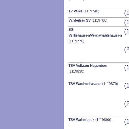
TV Vahle
(1119740)
(
Vardeilser SV
(1119760)
(
SG
(
Verliehausen/Vernawahlshausen
(1119770)
(
TSV Volksen-Negenborn
(
(1119830)
TSV Wachenhausen
(1119870)
(
(
TSV Wahmbeck
(1119890)
(