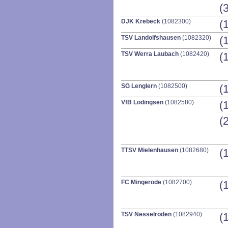
(3
DJK Krebeck
(1082300)
(
TSV Landolfshausen
(1082320)
(
TSV Werra Laubach
(1082420)
(
SG Lenglern
(1082500)
(
VfB Lödingsen
(1082580)
(
(
TTSV Mielenhausen
(1082680)
(
FC Mingerode
(1082700)
(
TSV Nesselröden
(1082940)
(