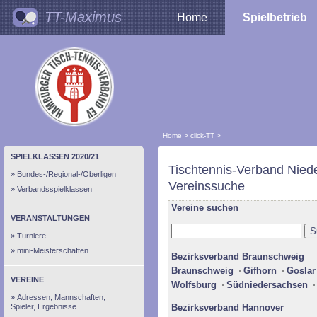
TT-Maximus
Home
Spielbetrieb
Home
>
click-TT
>
SPIELKLASSEN 2020/21
Tischtennis-Verband Nied
Bundes-/Regional-/Oberligen
Vereinssuche
Verbandsspielklassen
Vereine suchen
VERANSTALTUNGEN
Turniere
mini-Meisterschaften
Bezirksverband Braunschweig
Braunschweig
Gifhorn
Goslar
VEREINE
Wolfsburg
Südniedersachsen
Adressen, Mannschaften,
Spieler, Ergebnisse
Bezirksverband Hannover