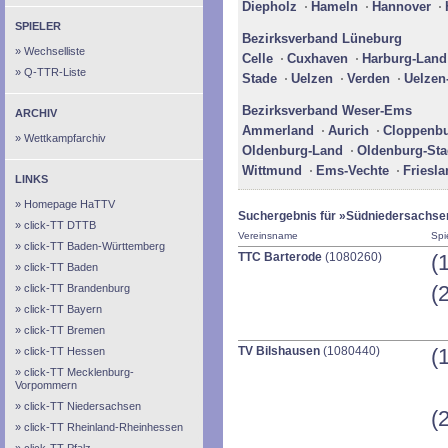
Diepholz
Hameln
Hannover
SPIELER
Bezirksverband Lüneburg
Wechselliste
Celle
Cuxhaven
Harburg-Land
Q-TTR-Liste
Stade
Uelzen
Verden
Uelzen
Bezirksverband Weser-Ems
ARCHIV
Ammerland
Aurich
Cloppenb
Wettkampfarchiv
Oldenburg-Land
Oldenburg-Sta
Wittmund
Ems-Vechte
Friesl
LINKS
Homepage HaTTV
Suchergebnis für »Südniedersachse
click-TT DTTB
Vereinsname
Spi
click-TT Baden-Württemberg
TTC Barterode
(1080260)
(
click-TT Baden
(
click-TT Brandenburg
click-TT Bayern
click-TT Bremen
TV Bilshausen
(1080440)
(
click-TT Hessen
click-TT Mecklenburg-
Vorpommern
click-TT Niedersachsen
(
click-TT Rheinland-Rheinhessen