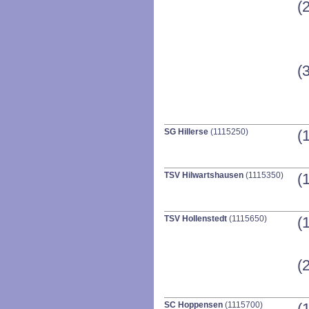
(
(
SG Hillerse
(1115250)
(
TSV Hilwartshausen
(1115350)
(
TSV Hollenstedt
(1115650)
(
(
SC Hoppensen
(1115700)
(