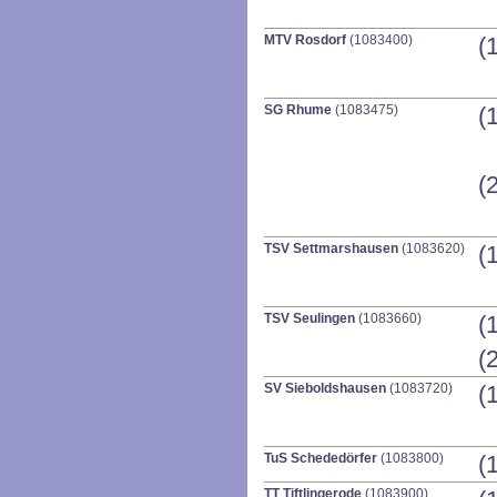
MTV Rosdorf
(1083400)
(
SG Rhume
(1083475)
(
(
TSV Settmarshausen
(1083620)
(
TSV Seulingen
(1083660)
(
(
SV Sieboldshausen
(1083720)
(
TuS Schededörfer
(1083800)
(
TT Tiftlingerode
(1083900)