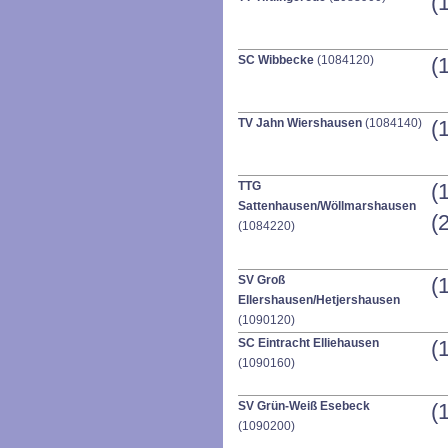
(
SC Wibbecke
(1084120)
(
TV Jahn Wiershausen
(1084140)
(
TTG
(
Sattenhausen/Wöllmarshausen
(
(1084220)
SV Groß
(
Ellershausen/Hetjershausen
(1090120)
SC Eintracht Elliehausen
(
(1090160)
SV Grün-Weiß Esebeck
(
(1090200)