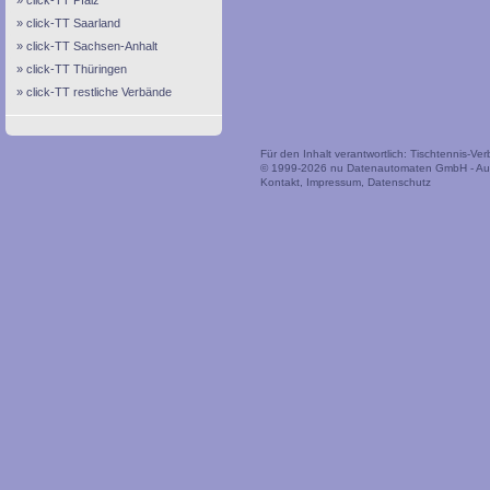
click-TT Pfalz
click-TT Saarland
click-TT Sachsen-Anhalt
click-TT Thüringen
click-TT restliche Verbände
Für den Inhalt verantwortlich: Tischtennis-V
© 1999-2026
nu Datenautomaten GmbH - Auto
Kontakt
,
Impressum
,
Datenschutz