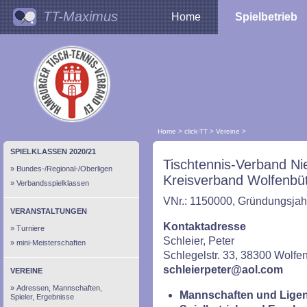
TT-Maximus
Home
Spielbetrieb
Home
>
click-TT
>
Vereine
>
SPIELKLASSEN 2020/21
Tischtennis-Verband Ni
Bundes-/Regional-/Oberligen
Kreisverband Wolfenbüt
Verbandsspielklassen
VNr.: 1150000, Gründungsjahr
VERANSTALTUNGEN
Kontaktadresse
Turniere
Schleier, Peter
mini-Meisterschaften
Schlegelstr. 33, 38300 Wolfen
schleierpeter@aol.com
VEREINE
Adressen, Mannschaften,
Mannschaften und Ligen
Spieler, Ergebnisse