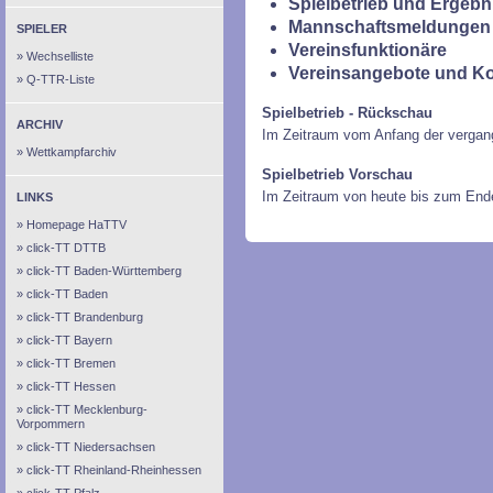
Spielbetrieb und Ergebn
Mannschaftsmeldungen 
SPIELER
Vereinsfunktionäre
Wechselliste
Vereinsangebote und K
Q-TTR-Liste
Spielbetrieb - Rückschau
ARCHIV
Im Zeitraum vom Anfang der vergan
Wettkampfarchiv
Spielbetrieb Vorschau
Im Zeitraum von heute bis zum End
LINKS
Homepage HaTTV
click-TT DTTB
click-TT Baden-Württemberg
click-TT Baden
click-TT Brandenburg
click-TT Bayern
click-TT Bremen
click-TT Hessen
click-TT Mecklenburg-
Vorpommern
click-TT Niedersachsen
click-TT Rheinland-Rheinhessen