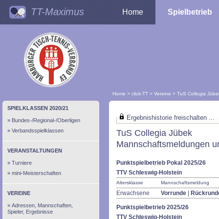
TT-Maximus
Home
Spielbetrieb
Home
>
click-TT
>
Vereine
>
TuS Collegia Jübe
SPIELKLASSEN 2020/21
Ergebnishistorie freischalten ...
Bundes-/Regional-/Oberligen
Verbandsspielklassen
TuS Collegia Jübek
Mannschaftsmeldungen un
VERANSTALTUNGEN
Punktspielbetrieb Pokal 2025/26
Turniere
TTV Schleswig-Holstein
mini-Meisterschaften
Altersklasse
Mannschaftsmeldung
Erwachsene
Vorrunde
|
Rückrund
VEREINE
Adressen, Mannschaften,
Punktspielbetrieb 2025/26
Spieler, Ergebnisse
TTV Schleswig-Holstein