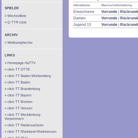
Altersklasse
Mannschaftsmeldung
SPIELER
Erwachsene
Vorrunde
|
Rückrund
Wechselliste
Damen
Vorrunde
|
Rückrund
Q-TTR-Liste
Jugend 15
Vorrunde
|
Rückrund
ARCHIV
Wettkampfarchiv
LINKS
Homepage HaTTV
click-TT DTTB
click-TT Baden-Württemberg
click-TT Baden
click-TT Brandenburg
click-TT Bayern
click-TT Bremen
click-TT Hessen
click-TT Mecklenburg-
Vorpommern
click-TT Niedersachsen
click-TT Rheinland-Rheinhessen