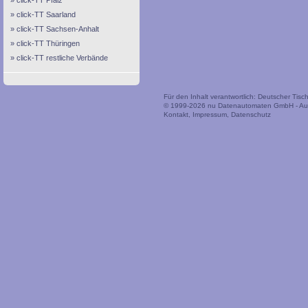
click-TT Pfalz
click-TT Saarland
click-TT Sachsen-Anhalt
click-TT Thüringen
click-TT restliche Verbände
Für den Inhalt verantwortlich: Deutscher Tis
© 1999-2026
nu Datenautomaten GmbH - Auto
Kontakt
,
Impressum
,
Datenschutz