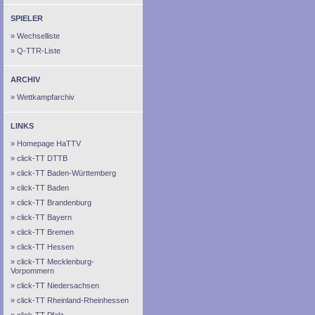
SPIELER
Wechselliste
Q-TTR-Liste
ARCHIV
Wettkampfarchiv
LINKS
Homepage HaTTV
click-TT DTTB
click-TT Baden-Württemberg
click-TT Baden
click-TT Brandenburg
click-TT Bayern
click-TT Bremen
click-TT Hessen
click-TT Mecklenburg-
Vorpommern
click-TT Niedersachsen
click-TT Rheinland-Rheinhessen