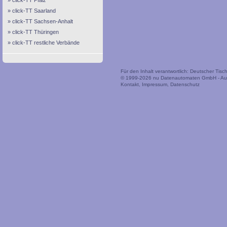
click-TT Pfalz
click-TT Saarland
click-TT Sachsen-Anhalt
click-TT Thüringen
click-TT restliche Verbände
Für den Inhalt verantwortlich: Deutscher Tis
© 1999-2026
nu Datenautomaten GmbH - Auto
Kontakt
,
Impressum
,
Datenschutz