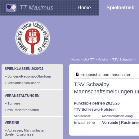
TT-Maximus
Home
Spielbetrieb
Home
>
click-TT
>
Vereine
>
TSV Schaalby
>
SPIELKLASSEN 2020/21
Ergebnishistorie freischalten ...
Bundes-/Regional-/Oberligen
Verbandsspielklassen
TSV Schaalby
Mannschaftsmeldungen un
VERANSTALTUNGEN
Punktspielbetrieb 2025/26
Turniere
TTV Schleswig-Holstein
mini-Meisterschaften
Altersklasse
Mannschaftsmeldung
Erwachsene
Vorrunde
|
Rückrund
VEREINE
Adressen, Mannschaften,
Spieler, Ergebnisse