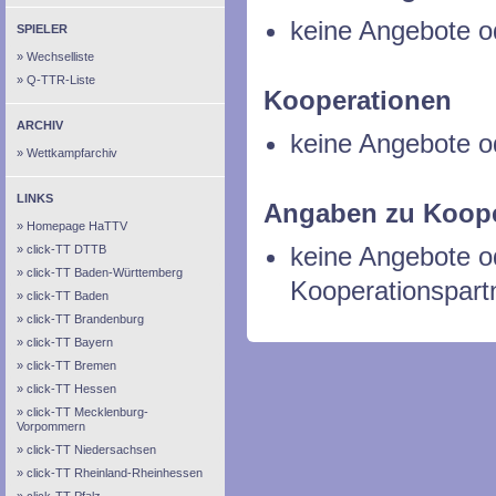
keine Angebote o
SPIELER
Wechselliste
Q-TTR-Liste
Kooperationen
ARCHIV
keine Angebote o
Wettkampfarchiv
LINKS
Angaben zu Koope
Homepage HaTTV
keine Angebote 
click-TT DTTB
click-TT Baden-Württemberg
Kooperationspart
click-TT Baden
click-TT Brandenburg
click-TT Bayern
click-TT Bremen
click-TT Hessen
click-TT Mecklenburg-
Vorpommern
click-TT Niedersachsen
click-TT Rheinland-Rheinhessen