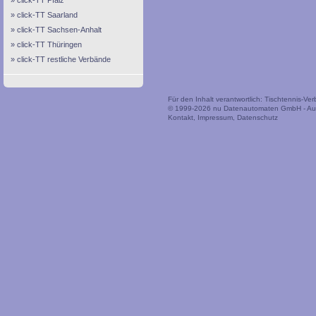
click-TT Pfalz
click-TT Saarland
click-TT Sachsen-Anhalt
click-TT Thüringen
click-TT restliche Verbände
Für den Inhalt verantwortlich: Tischtennis-V
© 1999-2026
nu Datenautomaten GmbH - Auto
Kontakt
,
Impressum
,
Datenschutz