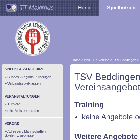
TT-Maximus
Home
Spielbetrieb
Home
>
click-TT
>
Vereine
>
TSV Beddingen
>
SPIELKLASSEN 2020/21
TSV Beddinge
Bundes-/Regional-/Oberligen
Verbandsspielklassen
Vereinsangebot
VERANSTALTUNGEN
Training
Turniere
mini-Meisterschaften
keine Angebote o
VEREINE
Adressen, Mannschaften,
Weitere Angebote
Spieler, Ergebnisse