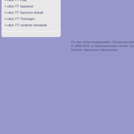
click-TT Pfalz
click-TT Saarland
click-TT Sachsen-Anhalt
click-TT Thüringen
click-TT restliche Verbände
Für den Inhalt verantwortlich: Tischtennis-V
© 1999-2026
nu Datenautomaten GmbH - Auto
Kontakt
,
Impressum
,
Datenschutz