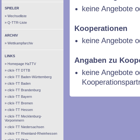
keine Angebote o
SPIELER
Wechselliste
Q-TTR-Liste
Kooperationen
ARCHIV
keine Angebote o
Wettkampfarchiv
LINKS
Angaben zu Koope
Homepage HaTTV
keine Angebote 
click-TT DTTB
click-TT Baden-Württemberg
Kooperationspart
click-TT Baden
click-TT Brandenburg
click-TT Bayern
click-TT Bremen
click-TT Hessen
click-TT Mecklenburg-
Vorpommern
click-TT Niedersachsen
click-TT Rheinland-Rheinhessen