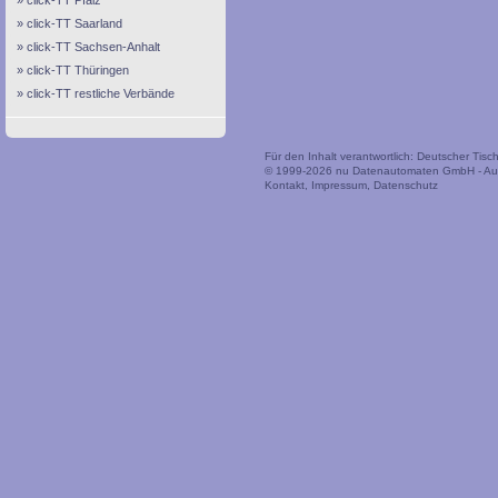
click-TT Pfalz
click-TT Saarland
click-TT Sachsen-Anhalt
click-TT Thüringen
click-TT restliche Verbände
Für den Inhalt verantwortlich: Deutscher Tis
© 1999-2026
nu Datenautomaten GmbH - Auto
Kontakt
,
Impressum
,
Datenschutz