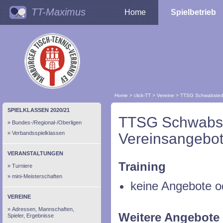
TT-Maximus
Home
Spielbetrieb
Home
>
click-TT
>
Vereine
>
TTSG Schwabsted
SPIELKLASSEN 2020/21
TTSG Schwabst
Bundes-/Regional-/Oberligen
Verbandsspielklassen
Vereinsangebot
VERANSTALTUNGEN
Training
Turniere
mini-Meisterschaften
keine Angebote o
VEREINE
Adressen, Mannschaften,
Weitere Angebote
Spieler, Ergebnisse