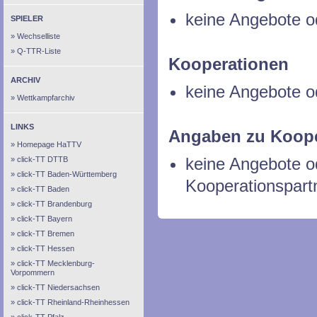
keine Angebote o
SPIELER
Wechselliste
Q-TTR-Liste
Kooperationen
ARCHIV
keine Angebote o
Wettkampfarchiv
LINKS
Angaben zu Koope
Homepage HaTTV
keine Angebote 
click-TT DTTB
click-TT Baden-Württemberg
Kooperationspart
click-TT Baden
click-TT Brandenburg
click-TT Bayern
click-TT Bremen
click-TT Hessen
click-TT Mecklenburg-
Vorpommern
click-TT Niedersachsen
click-TT Rheinland-Rheinhessen