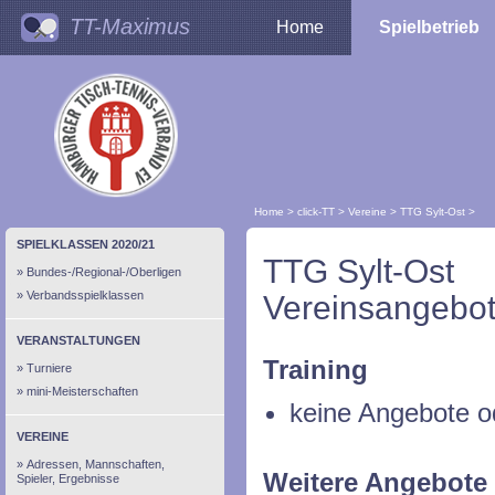
TT-Maximus
Home
Spielbetrieb
Home
>
click-TT
>
Vereine
>
TTG Sylt-Ost
>
SPIELKLASSEN 2020/21
TTG Sylt-Ost
Bundes-/Regional-/Oberligen
Verbandsspielklassen
Vereinsangebot
VERANSTALTUNGEN
Training
Turniere
mini-Meisterschaften
keine Angebote o
VEREINE
Adressen, Mannschaften,
Weitere Angebote
Spieler, Ergebnisse