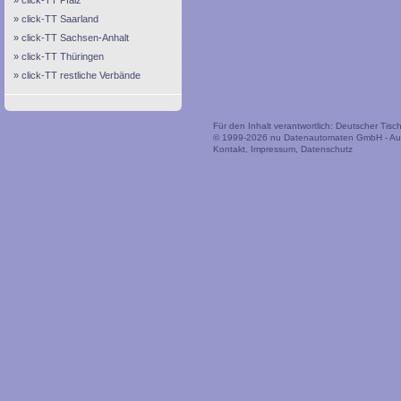
click-TT Pfalz
click-TT Saarland
click-TT Sachsen-Anhalt
click-TT Thüringen
click-TT restliche Verbände
Für den Inhalt verantwortlich: Deutscher Tis
© 1999-2026
nu Datenautomaten GmbH - Auto
Kontakt
,
Impressum
,
Datenschutz