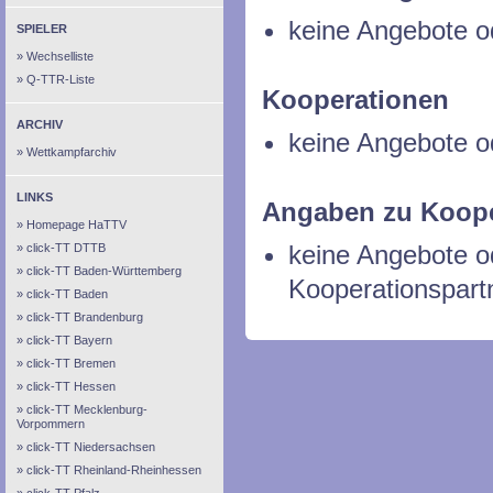
keine Angebote o
SPIELER
Wechselliste
Q-TTR-Liste
Kooperationen
ARCHIV
keine Angebote o
Wettkampfarchiv
LINKS
Angaben zu Koope
Homepage HaTTV
keine Angebote 
click-TT DTTB
click-TT Baden-Württemberg
Kooperationspart
click-TT Baden
click-TT Brandenburg
click-TT Bayern
click-TT Bremen
click-TT Hessen
click-TT Mecklenburg-
Vorpommern
click-TT Niedersachsen
click-TT Rheinland-Rheinhessen