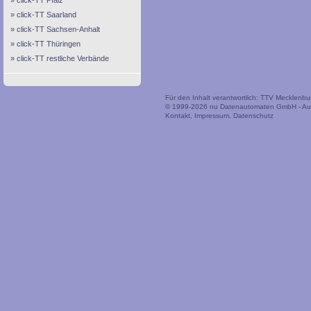
click-TT Pfalz
click-TT Saarland
click-TT Sachsen-Anhalt
click-TT Thüringen
click-TT restliche Verbände
Für den Inhalt verantwortlich: TTV Mecklen
© 1999-2026
nu Datenautomaten GmbH - Auto
Kontakt
,
Impressum
,
Datenschutz