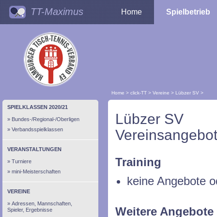
TT-Maximus
Home
Spielbetrieb
Home
>
click-TT
>
Vereine
>
Lübzer SV
>
SPIELKLASSEN 2020/21
Lübzer SV
Bundes-/Regional-/Oberligen
Verbandsspielklassen
Vereinsangebot
VERANSTALTUNGEN
Training
Turniere
mini-Meisterschaften
keine Angebote o
VEREINE
Adressen, Mannschaften,
Weitere Angebote
Spieler, Ergebnisse