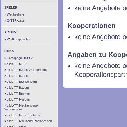
keine Angebote o
SPIELER
Wechselliste
Q-TTR-Liste
Kooperationen
ARCHIV
keine Angebote o
Wettkampfarchiv
LINKS
Angaben zu Koope
Homepage HaTTV
keine Angebote 
click-TT DTTB
click-TT Baden-Württemberg
Kooperationspart
click-TT Baden
click-TT Brandenburg
click-TT Bayern
click-TT Bremen
click-TT Hessen
click-TT Mecklenburg-
Vorpommern
click-TT Niedersachsen
click-TT Rheinland-Rheinhessen