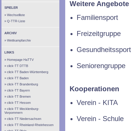
Weitere Angebote
SPIELER
Wechselliste
Familiensport
Q-TTR-Liste
Freizeitgruppe
ARCHIV
Wettkampfarchiv
Gesundheitssport
LINKS
Homepage HaTTV
Seniorengruppe
click-TT DTTB
click-TT Baden-Württemberg
click-TT Baden
click-TT Brandenburg
Kooperationen
click-TT Bayern
click-TT Bremen
Verein - KITA
click-TT Hessen
click-TT Mecklenburg-
Vorpommern
Verein - Schule
click-TT Niedersachsen
click-TT Rheinland-Rheinhessen