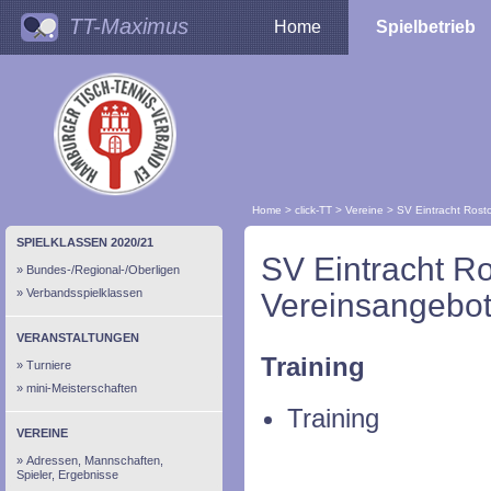
TT-Maximus
Home
Spielbetrieb
Home
>
click-TT
>
Vereine
>
SV Eintracht Rost
SPIELKLASSEN 2020/21
SV Eintracht R
Bundes-/Regional-/Oberligen
Verbandsspielklassen
Vereinsangebot
VERANSTALTUNGEN
Training
Turniere
mini-Meisterschaften
Training
VEREINE
Adressen, Mannschaften,
Spieler, Ergebnisse