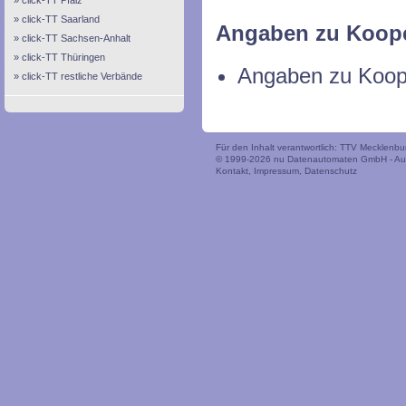
click-TT Pfalz
click-TT Saarland
Angaben zu Koope
click-TT Sachsen-Anhalt
click-TT Thüringen
Angaben zu Koope
click-TT restliche Verbände
Für den Inhalt verantwortlich: TTV Mecklen
© 1999-2026
nu Datenautomaten GmbH - Auto
Kontakt
,
Impressum
,
Datenschutz