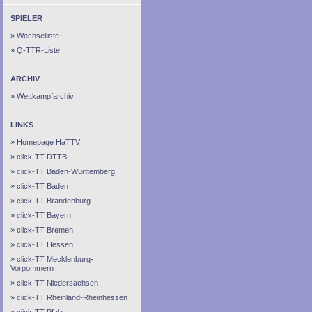
SPIELER
Wechselliste
Q-TTR-Liste
ARCHIV
Wettkampfarchiv
LINKS
Homepage HaTTV
click-TT DTTB
click-TT Baden-Württemberg
click-TT Baden
click-TT Brandenburg
click-TT Bayern
click-TT Bremen
click-TT Hessen
click-TT Mecklenburg-
Vorpommern
click-TT Niedersachsen
click-TT Rheinland-Rheinhessen