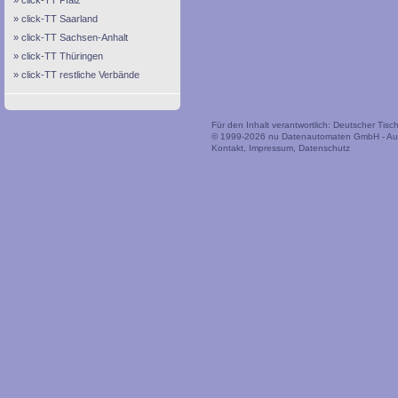
click-TT Pfalz
click-TT Saarland
click-TT Sachsen-Anhalt
click-TT Thüringen
click-TT restliche Verbände
Für den Inhalt verantwortlich: Deutscher Tis
© 1999-2026
nu Datenautomaten GmbH - Auto
Kontakt
,
Impressum
,
Datenschutz