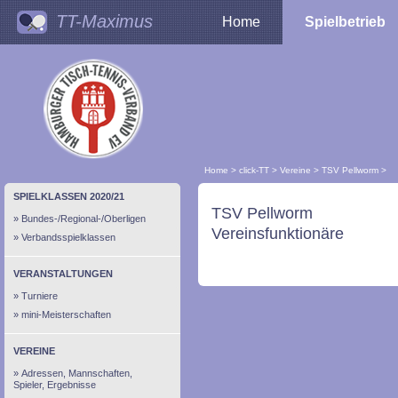
TT-Maximus
Home
Spielbetrieb
Home
>
click-TT
>
Vereine
>
TSV Pellworm
>
SPIELKLASSEN 2020/21
TSV Pellworm
Bundes-/Regional-/Oberligen
Vereinsfunktionäre
Verbandsspielklassen
VERANSTALTUNGEN
Turniere
mini-Meisterschaften
VEREINE
Adressen, Mannschaften,
Spieler, Ergebnisse