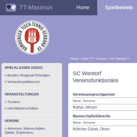
TT-Maximus
Home
Spielbetrieb
Home
>
click-TT
>
Vereine
>
SC Wentorf
>
SPIELKLASSEN 2020/21
SC Wentorf
Bundes-/Regional-/Oberligen
Vereinsfunktionäre
Verbandsspielklassen
VERANSTALTUNGEN
Vereinsansprechpartner
Name, Vorname
Turniere
Rathje, Miriam
mini-Meisterschaften
Mannschaftsführer/in
VEREINE
Name, Vorname
Adressen, Mannschaften,
Böttcher-Zubak, Oliver
Spieler, Ergebnisse