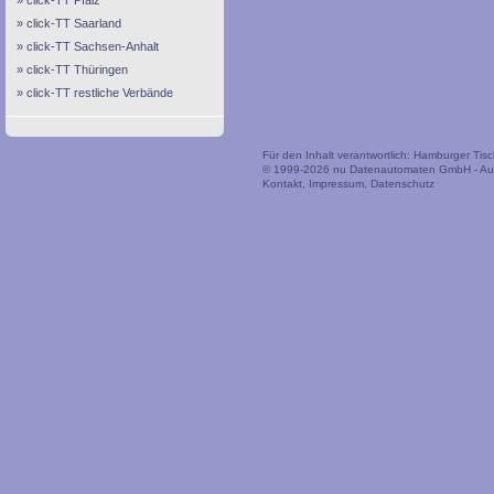
click-TT Pfalz
click-TT Saarland
click-TT Sachsen-Anhalt
click-TT Thüringen
click-TT restliche Verbände
Für den Inhalt verantwortlich: Hamburger Tis
© 1999-2026
nu Datenautomaten GmbH - Auto
Kontakt
,
Impressum
,
Datenschutz