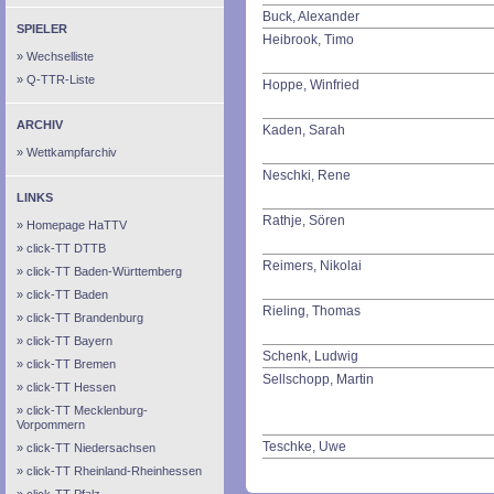
Buck, Alexander
SPIELER
Heibrook, Timo
Wechselliste
Q-TTR-Liste
Hoppe, Winfried
ARCHIV
Kaden, Sarah
Wettkampfarchiv
Neschki, Rene
LINKS
Rathje, Sören
Homepage HaTTV
click-TT DTTB
Reimers, Nikolai
click-TT Baden-Württemberg
click-TT Baden
Rieling, Thomas
click-TT Brandenburg
click-TT Bayern
Schenk, Ludwig
click-TT Bremen
Sellschopp, Martin
click-TT Hessen
click-TT Mecklenburg-
Vorpommern
Teschke, Uwe
click-TT Niedersachsen
click-TT Rheinland-Rheinhessen