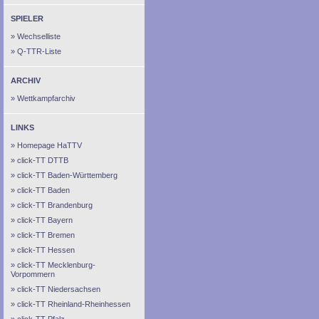
SPIELER
Wechselliste
Q-TTR-Liste
ARCHIV
Wettkampfarchiv
LINKS
Homepage HaTTV
click-TT DTTB
click-TT Baden-Württemberg
click-TT Baden
click-TT Brandenburg
click-TT Bayern
click-TT Bremen
click-TT Hessen
click-TT Mecklenburg-
Vorpommern
click-TT Niedersachsen
click-TT Rheinland-Rheinhessen