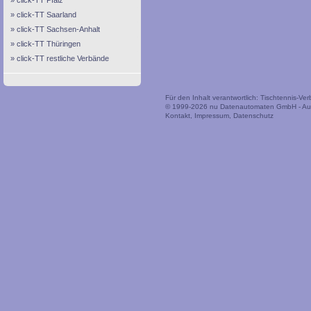
click-TT Pfalz
click-TT Saarland
click-TT Sachsen-Anhalt
click-TT Thüringen
click-TT restliche Verbände
Für den Inhalt verantwortlich: Tischtennis-V
© 1999-2026
nu Datenautomaten GmbH - Auto
Kontakt
,
Impressum
,
Datenschutz