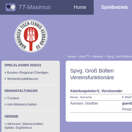
TT-Maximus
Home
Spielbetrieb
Home
>
click-TT
>
Vereine
>
Spvg. Groß Bülten
SPIELKLASSEN 2020/21
Spvg. Groß Bülten
Bundes-/Regional-/Oberligen
Vereinsfunktionäre
Verbandsspielklassen
VERANSTALTUNGEN
Abteilungsleiter/1. Vorsitzender
Name, Vorname
E-Mail/
Turniere
Axmann, Günther
guent
mini-Meisterschaften
Priva
VEREINE
Adressen, Mannschaften,
Spieler, Ergebnisse