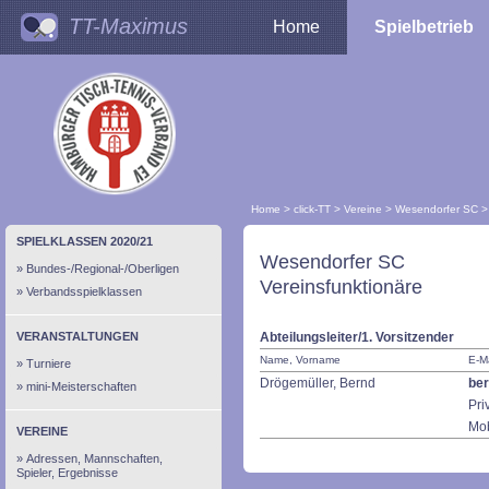
TT-Maximus
Home
Spielbetrieb
Home
>
click-TT
>
Vereine
>
Wesendorfer SC
>
SPIELKLASSEN 2020/21
Wesendorfer SC
Bundes-/Regional-/Oberligen
Vereinsfunktionäre
Verbandsspielklassen
VERANSTALTUNGEN
Abteilungsleiter/1. Vorsitzender
Name, Vorname
E-Ma
Turniere
Drögemüller, Bernd
be
mini-Meisterschaften
Pri
Mob
VEREINE
Adressen, Mannschaften,
Spieler, Ergebnisse