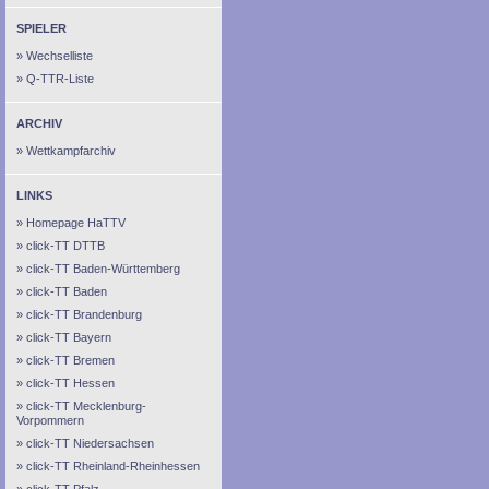
SPIELER
Wechselliste
Q-TTR-Liste
ARCHIV
Wettkampfarchiv
LINKS
Homepage HaTTV
click-TT DTTB
click-TT Baden-Württemberg
click-TT Baden
click-TT Brandenburg
click-TT Bayern
click-TT Bremen
click-TT Hessen
click-TT Mecklenburg-
Vorpommern
click-TT Niedersachsen
click-TT Rheinland-Rheinhessen