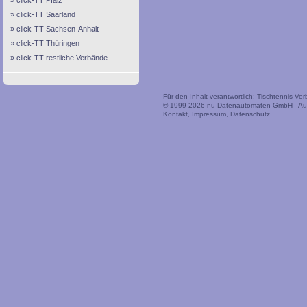
click-TT Pfalz
click-TT Saarland
click-TT Sachsen-Anhalt
click-TT Thüringen
click-TT restliche Verbände
Für den Inhalt verantwortlich: Tischtennis-V
© 1999-2026
nu Datenautomaten GmbH - Auto
Kontakt
,
Impressum
,
Datenschutz