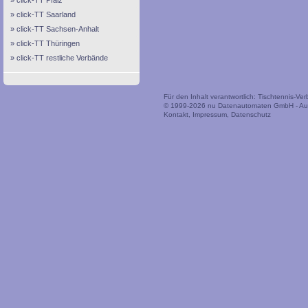
click-TT Pfalz
click-TT Saarland
click-TT Sachsen-Anhalt
click-TT Thüringen
click-TT restliche Verbände
Für den Inhalt verantwortlich: Tischtennis-V
© 1999-2026
nu Datenautomaten GmbH - Auto
Kontakt
,
Impressum
,
Datenschutz