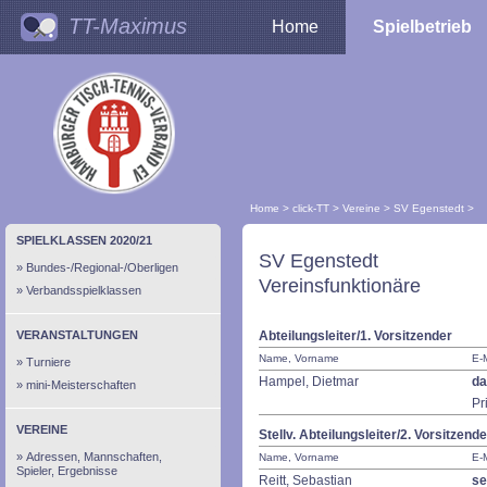
TT-Maximus
Home
Spielbetrieb
Home
>
click-TT
>
Vereine
>
SV Egenstedt
>
SPIELKLASSEN 2020/21
SV Egenstedt
Bundes-/Regional-/Oberligen
Vereinsfunktionäre
Verbandsspielklassen
VERANSTALTUNGEN
Abteilungsleiter/1. Vorsitzender
Name, Vorname
E-M
Turniere
Hampel, Dietmar
da
mini-Meisterschaften
Pr
VEREINE
Stellv. Abteilungsleiter/2. Vorsitzende
Adressen, Mannschaften,
Name, Vorname
E-M
Spieler, Ergebnisse
Reitt, Sebastian
se