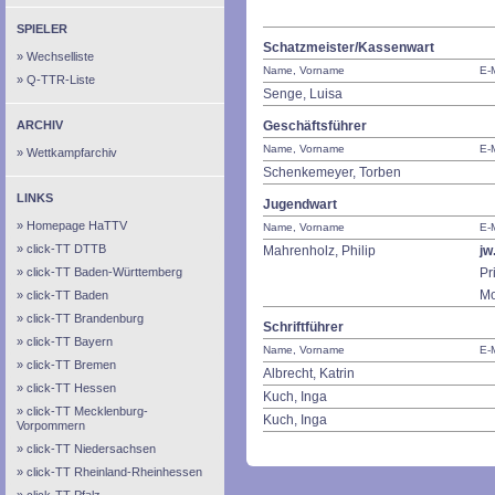
SPIELER
Schatzmeister/Kassenwart
Wechselliste
Name, Vorname
E-M
Q-TTR-Liste
Senge, Luisa
ARCHIV
Geschäftsführer
Name, Vorname
E-M
Wettkampfarchiv
Schenkemeyer, Torben
LINKS
Jugendwart
Homepage HaTTV
Name, Vorname
E-M
click-TT DTTB
Mahrenholz, Philip
jw
click-TT Baden-Württemberg
Pr
Mo
click-TT Baden
click-TT Brandenburg
Schriftführer
click-TT Bayern
Name, Vorname
E-M
click-TT Bremen
Albrecht, Katrin
click-TT Hessen
Kuch, Inga
click-TT Mecklenburg-
Kuch, Inga
Vorpommern
click-TT Niedersachsen
click-TT Rheinland-Rheinhessen