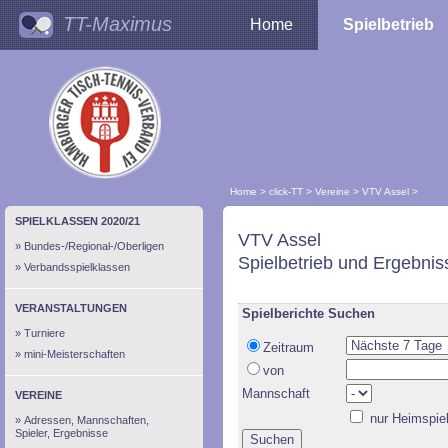
TT-Maximus
Home
Spielbetrieb
Home
>
click-TT
>
Vereine
>
VTV Assel
>
SPIELKLASSEN 2020/21
VTV Assel
Bundes-/Regional-/Oberligen
Spielbetrieb und Ergebnis
Verbandsspielklassen
VERANSTALTUNGEN
Spielberichte Suchen
Turniere
Zeitraum
mini-Meisterschaften
von
Mannschaft
VEREINE
nur Heimspie
Adressen, Mannschaften,
Spieler, Ergebnisse