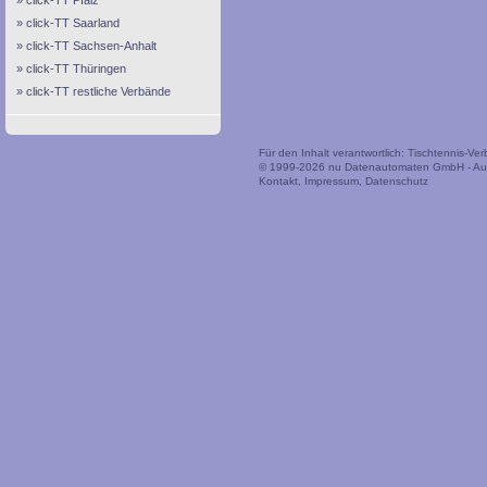
click-TT Pfalz
click-TT Saarland
click-TT Sachsen-Anhalt
click-TT Thüringen
click-TT restliche Verbände
Für den Inhalt verantwortlich: Tischtennis-V
© 1999-2026
nu Datenautomaten GmbH - Auto
Kontakt
,
Impressum
,
Datenschutz