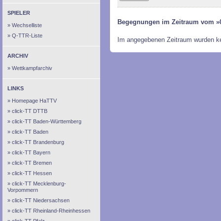
SPIELER
Begegnungen im Zeitraum vom »0
Wechselliste
Q-TTR-Liste
Im angegebenen Zeitraum wurden k
ARCHIV
Wettkampfarchiv
LINKS
Homepage HaTTV
click-TT DTTB
click-TT Baden-Württemberg
click-TT Baden
click-TT Brandenburg
click-TT Bayern
click-TT Bremen
click-TT Hessen
click-TT Mecklenburg-
Vorpommern
click-TT Niedersachsen
click-TT Rheinland-Rheinhessen