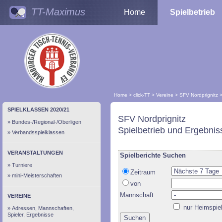
TT-Maximus
Home
Spielbetrieb
Home
>
click-TT
>
Vereine
>
SFV Nordprignitz
SPIELKLASSEN 2020/21
SFV Nordprignitz
Bundes-/Regional-/Oberligen
Spielbetrieb und Ergebnis
Verbandsspielklassen
VERANSTALTUNGEN
Spielberichte Suchen
Turniere
Zeitraum
mini-Meisterschaften
von
Mannschaft
VEREINE
nur Heimspie
Adressen, Mannschaften,
Spieler, Ergebnisse