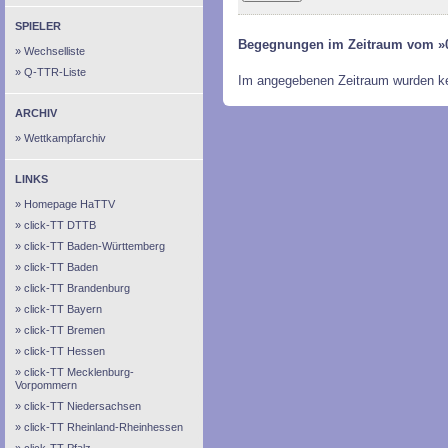
SPIELER
Begegnungen im Zeitraum vom »0
Wechselliste
Q-TTR-Liste
Im angegebenen Zeitraum wurden k
ARCHIV
Wettkampfarchiv
LINKS
Homepage HaTTV
click-TT DTTB
click-TT Baden-Württemberg
click-TT Baden
click-TT Brandenburg
click-TT Bayern
click-TT Bremen
click-TT Hessen
click-TT Mecklenburg-
Vorpommern
click-TT Niedersachsen
click-TT Rheinland-Rheinhessen