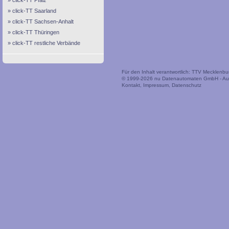
click-TT Pfalz
click-TT Saarland
click-TT Sachsen-Anhalt
click-TT Thüringen
click-TT restliche Verbände
Für den Inhalt verantwortlich: TTV Mecklen
© 1999-2026
nu Datenautomaten GmbH - Auto
Kontakt
,
Impressum
,
Datenschutz