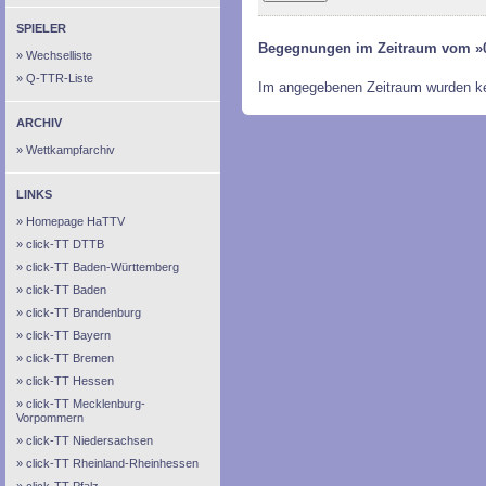
SPIELER
Begegnungen im Zeitraum vom »0
Wechselliste
Q-TTR-Liste
Im angegebenen Zeitraum wurden k
ARCHIV
Wettkampfarchiv
LINKS
Homepage HaTTV
click-TT DTTB
click-TT Baden-Württemberg
click-TT Baden
click-TT Brandenburg
click-TT Bayern
click-TT Bremen
click-TT Hessen
click-TT Mecklenburg-
Vorpommern
click-TT Niedersachsen
click-TT Rheinland-Rheinhessen