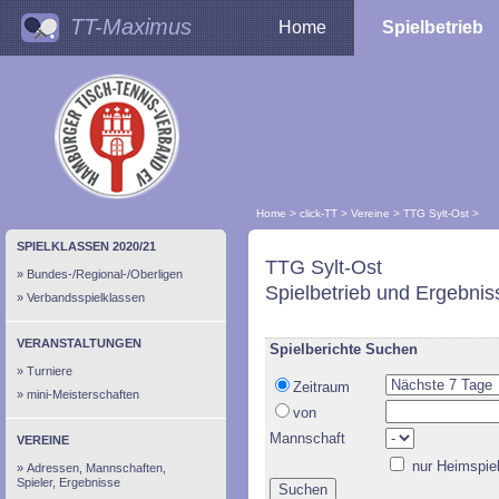
TT-Maximus
Home
Spielbetrieb
Home
>
click-TT
>
Vereine
>
TTG Sylt-Ost
>
SPIELKLASSEN 2020/21
TTG Sylt-Ost
Bundes-/Regional-/Oberligen
Spielbetrieb und Ergebnis
Verbandsspielklassen
VERANSTALTUNGEN
Spielberichte Suchen
Turniere
Zeitraum
mini-Meisterschaften
von
Mannschaft
VEREINE
nur Heimspie
Adressen, Mannschaften,
Spieler, Ergebnisse