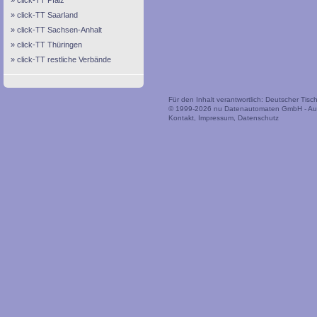
click-TT Pfalz
click-TT Saarland
click-TT Sachsen-Anhalt
click-TT Thüringen
click-TT restliche Verbände
Für den Inhalt verantwortlich: Deutscher Tis
© 1999-2026
nu Datenautomaten GmbH - Auto
Kontakt
,
Impressum
,
Datenschutz