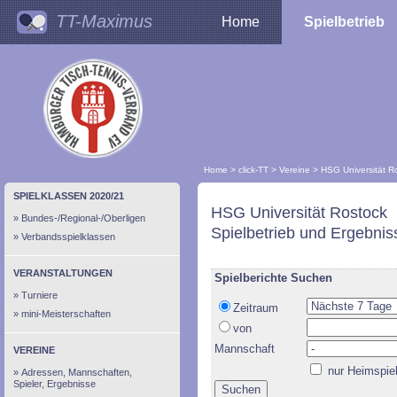
TT-Maximus
Home
Spielbetrieb
Home
>
click-TT
>
Vereine
>
HSG Universität R
SPIELKLASSEN 2020/21
HSG Universität Rostock
Bundes-/Regional-/Oberligen
Spielbetrieb und Ergebnis
Verbandsspielklassen
VERANSTALTUNGEN
Spielberichte Suchen
Turniere
Zeitraum
mini-Meisterschaften
von
Mannschaft
VEREINE
nur Heimspie
Adressen, Mannschaften,
Spieler, Ergebnisse