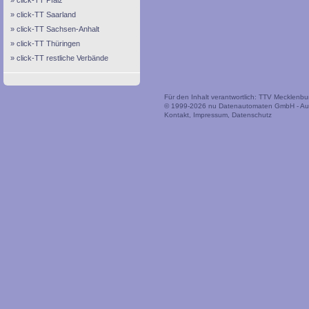
click-TT Pfalz
click-TT Saarland
click-TT Sachsen-Anhalt
click-TT Thüringen
click-TT restliche Verbände
Für den Inhalt verantwortlich: TTV Mecklen
© 1999-2026
nu Datenautomaten GmbH - Auto
Kontakt
,
Impressum
,
Datenschutz