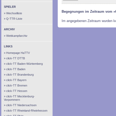
SPIELER
Begegnungen im Zeitraum vom »0
Wechselliste
Q-TTR-Liste
Im angegebenen Zeitraum wurden k
ARCHIV
Wettkampfarchiv
LINKS
Homepage HaTTV
click-TT DTTB
click-TT Baden-Württemberg
click-TT Baden
click-TT Brandenburg
click-TT Bayern
click-TT Bremen
click-TT Hessen
click-TT Mecklenburg-
Vorpommern
click-TT Niedersachsen
click-TT Rheinland-Rheinhessen