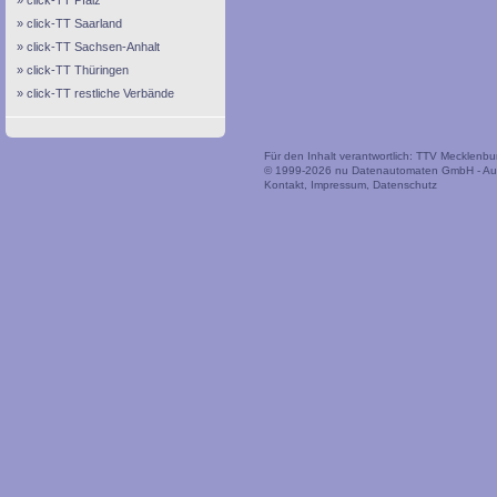
click-TT Pfalz
click-TT Saarland
click-TT Sachsen-Anhalt
click-TT Thüringen
click-TT restliche Verbände
Für den Inhalt verantwortlich: TTV Mecklen
© 1999-2026
nu Datenautomaten GmbH - Auto
Kontakt
,
Impressum
,
Datenschutz