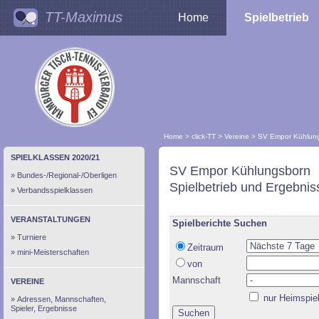
TT-Maximus
Home
Spielbetrieb
Home
>
click-TT
>
Vereine
>
SV Empor Kühlun
SPIELKLASSEN 2020/21
SV Empor Kühlungsborn
Bundes-/Regional-/Oberligen
Spielbetrieb und Ergebnis
Verbandsspielklassen
VERANSTALTUNGEN
Spielberichte Suchen
Turniere
Zeitraum
mini-Meisterschaften
von
Mannschaft
VEREINE
nur Heimspie
Adressen, Mannschaften,
Spieler, Ergebnisse