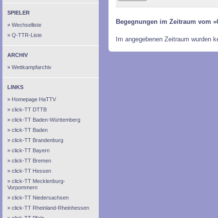
SPIELER
Begegnungen im Zeitraum vom »0
Wechselliste
Q-TTR-Liste
Im angegebenen Zeitraum wurden k
ARCHIV
Wettkampfarchiv
LINKS
Homepage HaTTV
click-TT DTTB
click-TT Baden-Württemberg
click-TT Baden
click-TT Brandenburg
click-TT Bayern
click-TT Bremen
click-TT Hessen
click-TT Mecklenburg-
Vorpommern
click-TT Niedersachsen
click-TT Rheinland-Rheinhessen