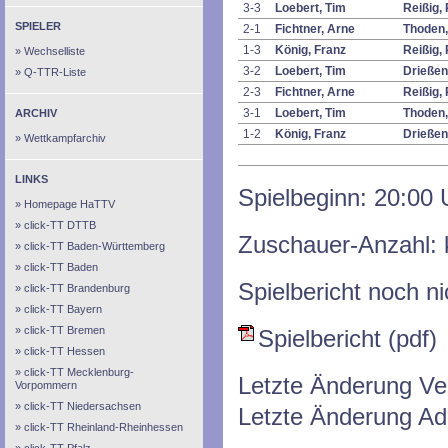
3-3
Loebert, Tim
Reißig,
SPIELER
2-1
Fichtner, Arne
Thoden,
1-3
König, Franz
Reißig,
Wechselliste
3-2
Loebert, Tim
Drießen
Q-TTR-Liste
2-3
Fichtner, Arne
Reißig,
3-1
Loebert, Tim
Thoden,
ARCHIV
1-2
König, Franz
Drießen
Wettkampfarchiv
LINKS
Spielbeginn: 20:00 
Homepage HaTTV
click-TT DTTB
Zuschauer-Anzahl: 
click-TT Baden-Württemberg
click-TT Baden
Spielbericht noch n
click-TT Brandenburg
click-TT Bayern
click-TT Bremen
Spielbericht (pdf)
click-TT Hessen
click-TT Mecklenburg-
Letzte Änderung Ve
Vorpommern
click-TT Niedersachsen
Letzte Änderung Ad
click-TT Rheinland-Rheinhessen