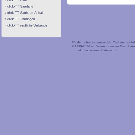
click-TT Pfalz
click-TT Saarland
click-TT Sachsen-Anhalt
click-TT Thüringen
click-TT restliche Verbände
Für den Inhalt verantwortlich: Tischtennis-V
© 1999-2026
nu Datenautomaten GmbH - Auto
Kontakt
,
Impressum
,
Datenschutz