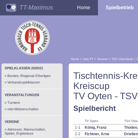
TT-Maximus
Home
Spielbetrieb
Home
>
click-TT
>
Vereine
>
TSV Otterstedt
>
S
SPIELKLASSEN 2020/21
Tischtennis-Kr
Bundes-/Regional-/Oberligen
Verbandsspielklassen
Kreiscup
TV Oyten - TSV 
VERANSTALTUNGEN
Turniere
Spielbericht
mini-Meisterschaften
TV Oyten
TSV Otter
VEREINE
1-1
König, Franz
Thoden,
Adressen, Mannschaften,
Spieler, Ergebnisse
2-2
Fichtner, Arne
Drießen